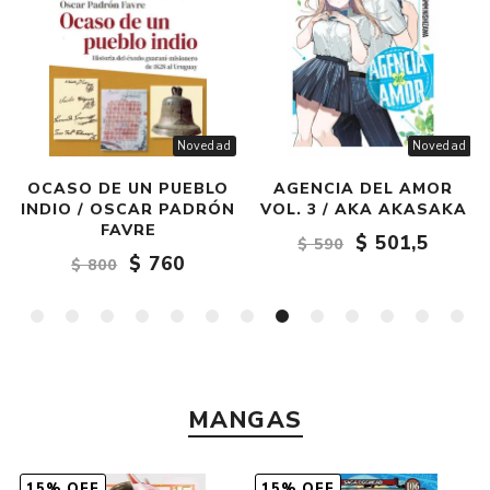
Novedad
Novedad
AGENCIA DEL AMOR
BOY'S ABYSS VOL. 7 /
N
VOL. 3 / AKA AKASAKA
RYO MINENAMI
$ 501,5
$ 501,5
$ 590
$ 590
MANGAS
15% OFF
15% OFF