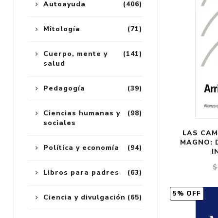
Autoayuda
(406)
Mitología
(71)
Cuerpo, mente y
(141)
salud
Pedagogía
(39)
Ciencias humanas y
(98)
sociales
LAS CAM
MAGNO: 
Política y economía
(94)
I
$
Libros para padres
(63)
5% OFF
Ciencia y divulgación
(65)