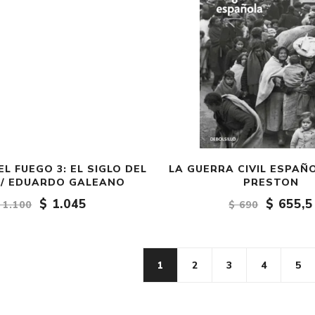
L FUEGO 3: EL SIGLO DEL
LA GUERRA CIVIL ESPAÑO
 / EDUARDO GALEANO
PRESTON
$ 1.045
$ 655,5
 1.100
$ 690
1
2
3
4
5