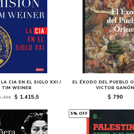
 LA CIA EN EL SIGLO XXI /
EL ÉXODO DEL PUEBLO O
TIM WEINER
VICTOR GANÓ
$ 1.415,5
$ 790
1.490
5% OFF