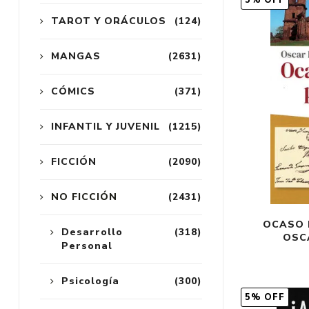
5% OFF
TAROT Y ORÁCULOS
(124)
MANGAS
(2631)
CÓMICS
(371)
INFANTIL Y JUVENIL
(1215)
FICCIÓN
(2090)
NO FICCIÓN
(2431)
OCASO D
Desarrollo
(318)
OSC
Personal
Psicología
(300)
5% OFF