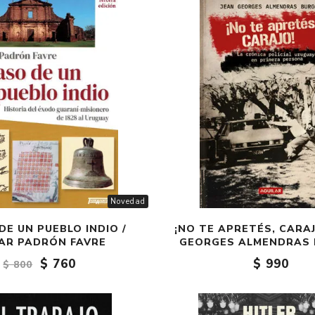
Fantasía
Fantasía oscura
Gore
Ver todo
Novedad
E UN PUEBLO INDIO /
¡NO TE APRETÉS, CARAJ
AR PADRÓN FAVRE
GEORGES ALMENDRAS
$ 760
$ 990
$ 800