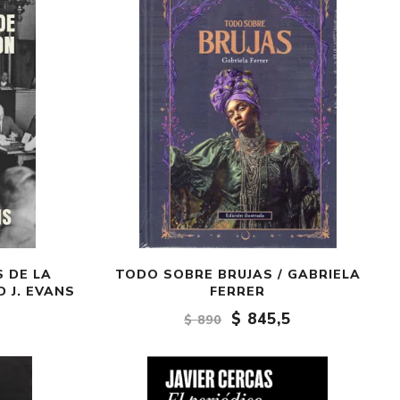
Crónica
Negocios
Ingenio
Ensayo
Ver todo
S DE LA
TODO SOBRE BRUJAS / GABRIELA
 J. EVANS
FERRER
$ 845,5
$ 890