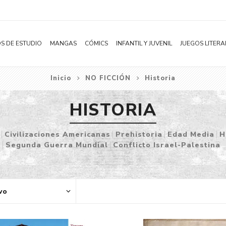
S DE ESTUDIO
MANGAS
CÓMICS
INFANTIL Y JUVENIL
JUEGOS LITERA
Inicio
NO FICCIÓN
Historia
Novelas
Literatura Infantil
Acción
Shonen
Literatura Juvenil
Aventura
HISTORIA
Shojo
Bélico
Civilizaciones Americanas
Prehistoria
Edad Media
H
Seinen
Ciencia ficción
Segunda Guerra Mundial
Conflicto Israel-Palestina
Josei
Comedia
Yaoi / BL
Distopía
Yuri / GL
Deportes
Manhwa
Drama
Subcategoría
Ecchi