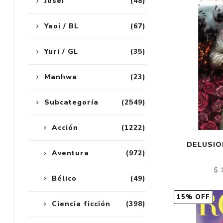
Josei
(48)
Yaoi / BL
(67)
Yuri / GL
(35)
Manhwa
(23)
Subcategoría
(2549)
Acción
(1222)
DELUSIO
Aventura
(972)
$ 
Bélico
(49)
15% OFF
Ciencia ficción
(398)