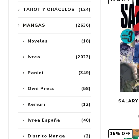
15% OFF
TAROT Y ORÁCULOS
(124)
MANGAS
(2636)
Novelas
(18)
Ivrea
(2022)
Panini
(349)
Ovni Press
(58)
SALARYM
Kemuri
(12)
Ivrea España
(40)
15% OFF
Distrito Manga
(2)