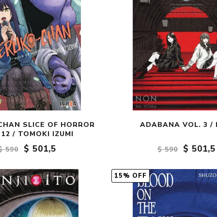
CHAN SLICE OF HORROR
ADABANA VOL. 3 /
 12 / TOMOKI IZUMI
$ 501,5
$ 501,5
$ 590
$ 590
15% OFF