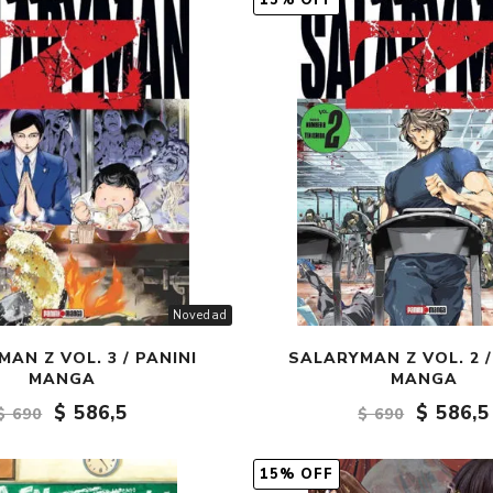
15% OFF
Fantasía
Fantasía oscura
Gore
Ver todo
Novedad
AN Z VOL. 3 / PANINI
SALARYMAN Z VOL. 2 /
MANGA
MANGA
$ 586,5
$ 586,5
$ 690
$ 690
15% OFF