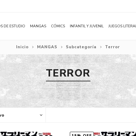
S DE ESTUDIO
MANGAS
CÓMICS
INFANTIL Y JUVENIL
JUEGOS LITERA
Inicio
MANGAS
Subcategoría
Terror
Novelas
Literatura Infantil
Acción
Shonen
Literatura Juvenil
Aventura
TERROR
Shojo
Bélico
Seinen
Ciencia ficción
Josei
Comedia
Yaoi / BL
Distopía
Yuri / GL
Deportes
Manhwa
Drama
Subcategoría
Ecchi