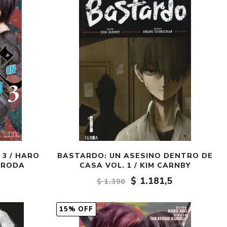
Crónica
Negocios
Ingenio
Ensayo
Ver todo
 3 / HARO
BASTARDO: UN ASESINO DENTRO DE
URODA
CASA VOL. 1 / KIM CARNBY
$ 1.181,5
$ 1.390
15% OFF