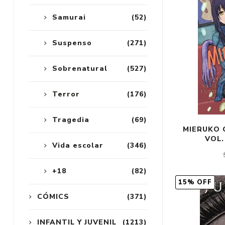
Samurai
(52)
Suspenso
(271)
Sobrenatural
(527)
Terror
(176)
Tragedia
(69)
MIERUKO 
VOL.
Vida escolar
(346)
+18
(82)
15% OFF
CÓMICS
(371)
INFANTIL Y JUVENIL
(1213)