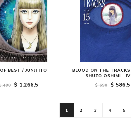
OF BEST / JUNJI ITO
BLOOD ON THE TRACKS V
SHUZO OSHIMI - I
$ 1.266,5
$ 586,5
1.490
$ 690
1
2
3
4
5