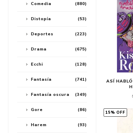
Comedia
(880)
Distopía
(53)
Deportes
(223)
Drama
(675)
Ecchi
(128)
Fantasía
(741)
ASÍ HABLÓ
H
Fantasía oscura
(349)
Gore
(86)
15% OFF
Harem
(93)