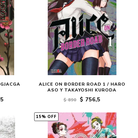
NGJACGA
ALICE ON BORDER ROAD 1 / HARO
ASO Y TAKAYOSHI KURODA
,5
$ 756,5
$ 890
15% OFF