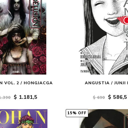
N VOL. 2 / HONGJACGA
ANGUSTIA / JUNJI 
$ 1.181,5
$ 586,5
1.390
$ 690
15% OFF