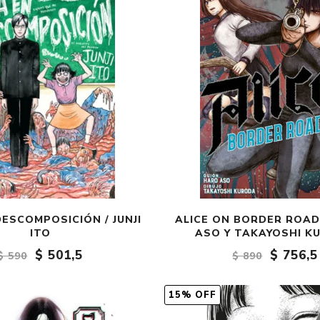
ESCOMPOSICIÓN / JUNJI
ALICE ON BORDER ROAD
ITO
ASO Y TAKAYOSHI K
$ 501,5
$ 756,5
$ 590
$ 890
15% OFF