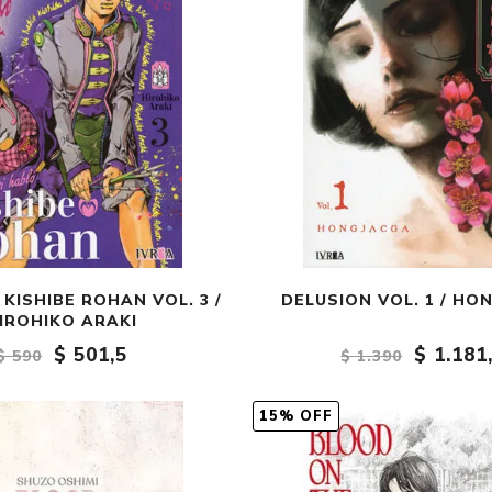
 KISHIBE ROHAN VOL. 3 /
DELUSION VOL. 1 / HO
IROHIKO ARAKI
$ 501,5
$ 1.181
$ 590
$ 1.390
15% OFF