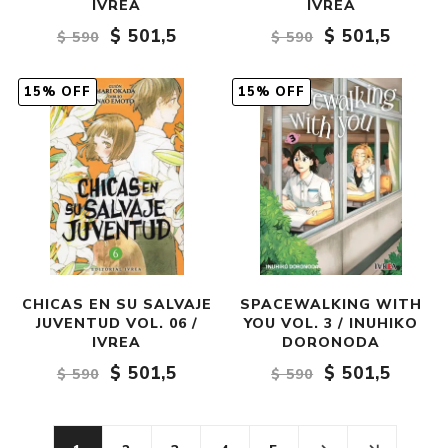
IVREA
IVREA
$ 501,5
$ 501,5
$ 590
$ 590
15% OFF
15% OFF
CHICAS EN SU SALVAJE
SPACEWALKING WITH
JUVENTUD VOL. 06 /
YOU VOL. 3 / INUHIKO
IVREA
DORONODA
$ 501,5
$ 501,5
$ 590
$ 590