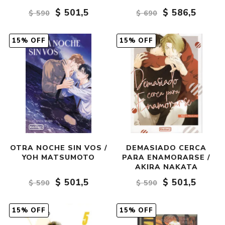
$ 501,5
$ 586,5
$ 590
$ 690
15% OFF
15% OFF
OTRA NOCHE SIN VOS /
DEMASIADO CERCA
YOH MATSUMOTO
PARA ENAMORARSE /
AKIRA NAKATA
$ 501,5
$ 501,5
$ 590
$ 590
15% OFF
15% OFF