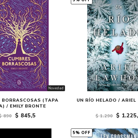
5% OFF
Fantasía
Fantasía oscura
Gore
Ver todo
Novedad
 BORRASCOSAS (TAPA
UN RÍO HELADO / ARIE
A) / EMILY BRONTE
$ 845,5
$ 1.225
$ 890
$ 1.290
5% OFF