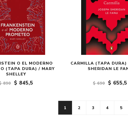
STEIN O EL MODERNO
CARMILLA (TAPA DURA) 
O (TAPA DURA) / MARY
SHERIDAN LE FA
SHELLEY
$ 845,5
$ 655,5
$ 890
$ 690
1
2
3
4
5