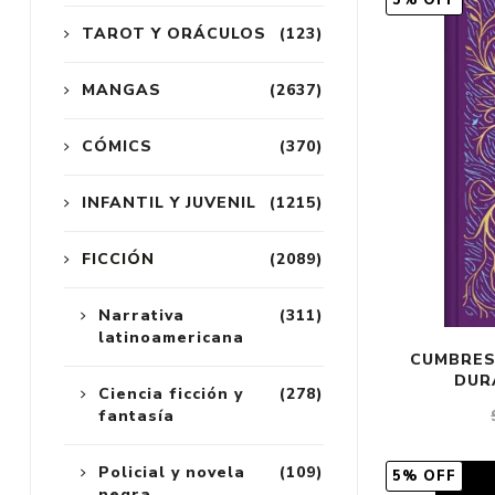
5% OFF
TAROT Y ORÁCULOS
(123)
MANGAS
(2637)
CÓMICS
(370)
INFANTIL Y JUVENIL
(1215)
FICCIÓN
(2089)
Narrativa
(311)
latinoamericana
CUMBRES
DUR
Ciencia ficción y
(278)
fantasía
Policial y novela
(109)
5% OFF
negra