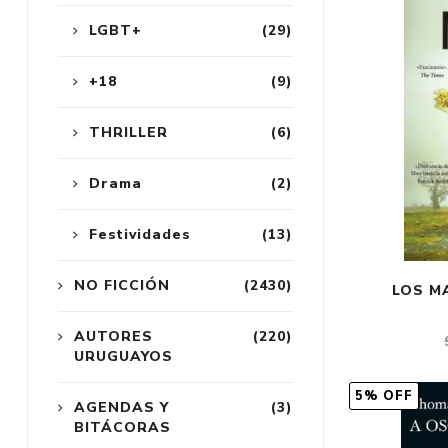
LGBT+
(29)
+18
(9)
THRILLER
(6)
Drama
(2)
Festividades
(13)
NO FICCIÓN
(2430)
LOS MA
AUTORES
(220)
URUGUAYOS
5% OFF
AGENDAS Y
(3)
BITÁCORAS