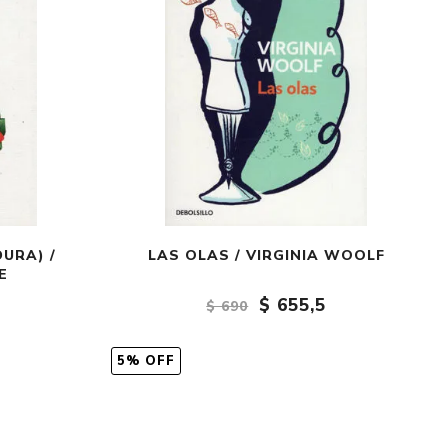
URA) /
LAS OLAS / VIRGINIA WOOLF
E
$ 655,5
$ 690
5% OFF