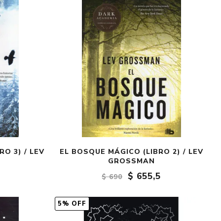
Crónica
Negocios
Ingenio
Ensayo
Ver todo
RO 3) / LEV
EL BOSQUE MÁGICO (LIBRO 2) / LEV
GROSSMAN
$ 655,5
$ 690
5% OFF