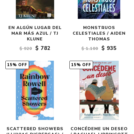
EN ALGÚN LUGAR DEL
MONSTRUOS
MAR MÁS AZUL / TJ
CELESTIALES / AIDEN
KLUNE
THOMAS
$ 782
$ 935
$ 920
$ 1.100
15% OFF
15% OFF
SCATTERED SHOWERS
CONCÉDEME UN DESEO