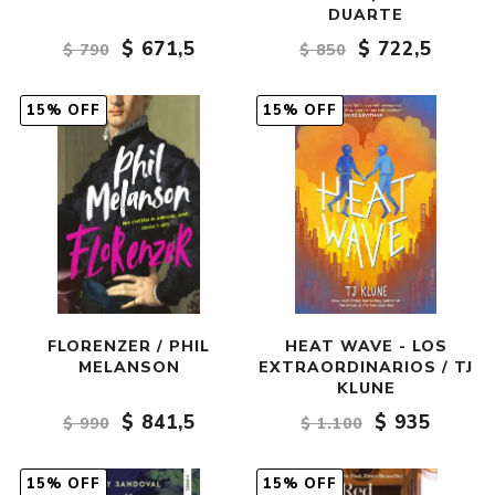
DUARTE
$ 671,5
$ 722,5
$ 790
$ 850
15% OFF
15% OFF
FLORENZER / PHIL
HEAT WAVE - LOS
MELANSON
EXTRAORDINARIOS / TJ
KLUNE
$ 841,5
$ 935
$ 990
$ 1.100
15% OFF
15% OFF