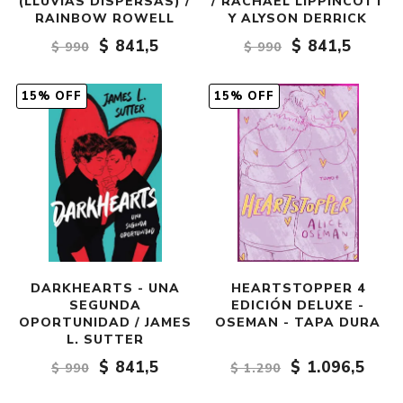
(LLUVIAS DISPERSAS) /
/ RACHAEL LIPPINCOTT
RAINBOW ROWELL
Y ALYSON DERRICK
$ 841,5
$ 841,5
$ 990
$ 990
15% OFF
15% OFF
DARKHEARTS - UNA
HEARTSTOPPER 4
SEGUNDA
EDICIÓN DELUXE -
OPORTUNIDAD / JAMES
OSEMAN - TAPA DURA
L. SUTTER
$ 841,5
$ 1.096,5
$ 990
$ 1.290