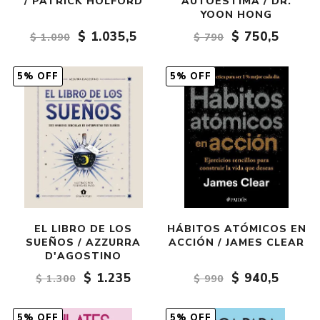
/ PATRICK HOLFORD
AUTOESTIMA / DR.
YOON HONG
$ 1.035,5
$ 750,5
$ 1.090
$ 790
5% OFF
5% OFF
EL LIBRO DE LOS
HÁBITOS ATÓMICOS EN
SUEÑOS / AZZURRA
ACCIÓN / JAMES CLEAR
D'AGOSTINO
$ 1.235
$ 940,5
$ 1.300
$ 990
5% OFF
5% OFF