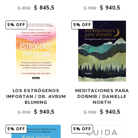
$ 845,5
$ 940,5
$ 890
$ 990
5% OFF
5% OFF
LOS ESTRÓGENOS
MEDITACIONES PARA
IMPORTAN / DR. AVRUM
DORMIR / DANIELLE
BLUMING
NORTH
$ 940,5
$ 940,5
$ 990
$ 990
5% OFF
5% OFF