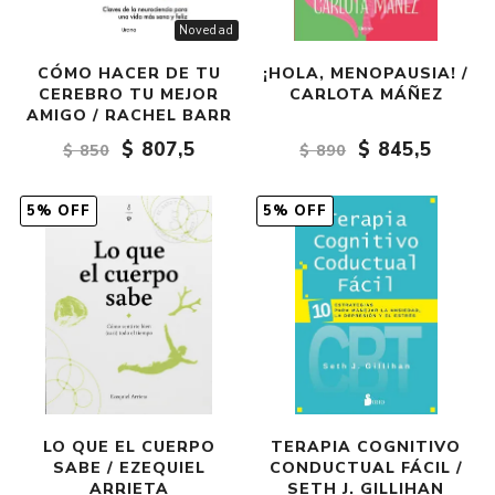
Novedad
CÓMO HACER DE TU
¡HOLA, MENOPAUSIA! /
CEREBRO TU MEJOR
CARLOTA MÁÑEZ
AMIGO / RACHEL BARR
$ 807,5
$ 845,5
$ 850
$ 890
5% OFF
5% OFF
LO QUE EL CUERPO
TERAPIA COGNITIVO
SABE / EZEQUIEL
CONDUCTUAL FÁCIL /
ARRIETA
SETH J. GILLIHAN