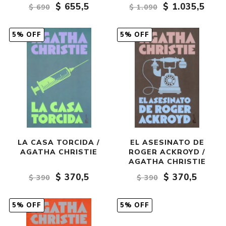
$ 655,5
$ 1.035,5
$ 690
$ 1.090
5% OFF
5% OFF
LA CASA TORCIDA /
EL ASESINATO DE
AGATHA CHRISTIE
ROGER ACKROYD /
AGATHA CHRISTIE
$ 370,5
$ 370,5
$ 390
$ 390
5% OFF
5% OFF