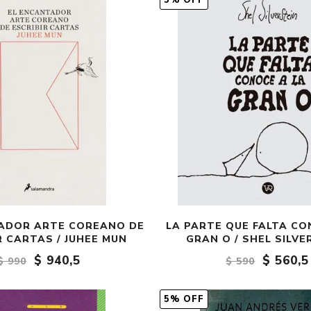
5% OFF
Fantasía
Fantasía oscura
Gore
Ver todo
ADOR ARTE COREANO DE
LA PARTE QUE FALTA CO
R CARTAS / JUHEE MUN
GRAN O / SHEL SILVE
$ 940,5
$ 560,5
$ 990
$ 590
5% OFF