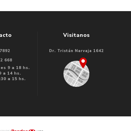
acto
Visitanos
 7892
Dr. Tristán Narvaja 1642
32 668
es 9 a 18 hs.
 a 14 hs.
30 a 15 hs.