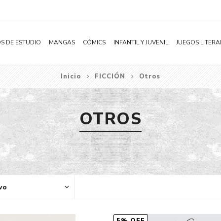
S DE ESTUDIO
MANGAS
CÓMICS
INFANTIL Y JUVENIL
JUEGOS LITERA
Inicio
FICCIÓN
Otros
Novelas
Literatura Infantil
Acción
Shonen
Literatura Juvenil
Aventura
OTROS
Shojo
Bélico
Seinen
Ciencia ficción
Josei
Comedia
Yaoi / BL
Distopía
Yuri / GL
Deportes
Manhwa
Drama
Subcategoría
Ecchi