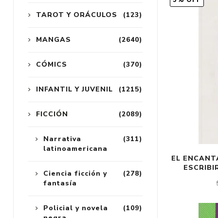
5% OFF
TAROT Y ORÁCULOS
(123)
MANGAS
(2640)
CÓMICS
(370)
INFANTIL Y JUVENIL
(1215)
FICCIÓN
(2089)
Narrativa
(311)
latinoamericana
EL ENCANT
ESCRIBI
Ciencia ficción y
(278)
fantasía
Policial y novela
(109)
negra