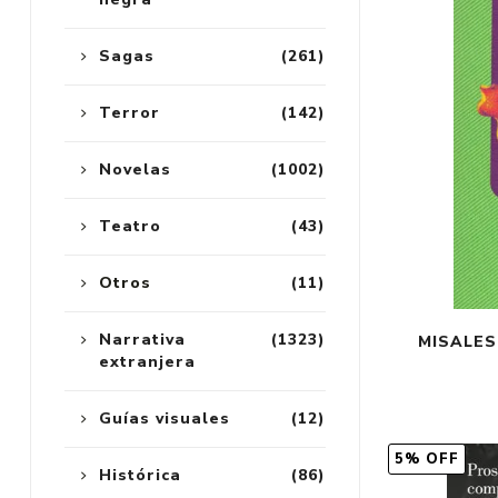
Sagas
(261)
Terror
(142)
Novelas
(1002)
Teatro
(43)
Otros
(11)
Narrativa
(1323)
MISALES
extranjera
Guías visuales
(12)
5% OFF
Histórica
(86)