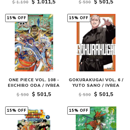
$ 1.011,5
$ 501,5
$ 1.190
$ 590
15% OFF
15% OFF
ONE PIECE VOL. 108 -
GOKURAKUGAI VOL. 6 /
EIICHIRO ODA / IVREA
YUTO SANO / IVREA
$ 501,5
$ 501,5
$ 590
$ 590
15% OFF
15% OFF