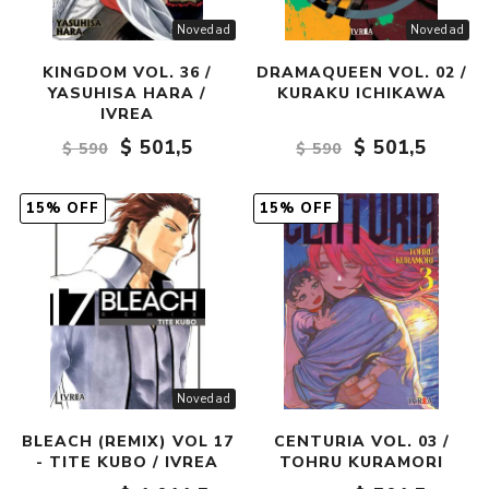
Novedad
Novedad
KINGDOM VOL. 36 /
DRAMAQUEEN VOL. 02 /
YASUHISA HARA /
KURAKU ICHIKAWA
IVREA
$ 501,5
$ 501,5
$ 590
$ 590
15% OFF
15% OFF
Novedad
BLEACH (REMIX) VOL 17
CENTURIA VOL. 03 /
- TITE KUBO / IVREA
TOHRU KURAMORI