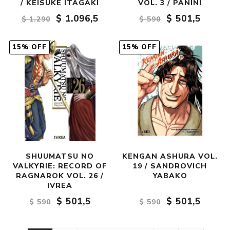
/ KEISUKE ITAGAKI
VOL. 3 / PANINI
$ 1.096,5
$ 501,5
$ 1.290
$ 590
15% OFF
15% OFF
SHUUMATSU NO
KENGAN ASHURA VOL.
VALKYRIE: RECORD OF
19 / SANDROVICH
RAGNAROK VOL. 26 /
YABAKO
IVREA
$ 501,5
$ 501,5
$ 590
$ 590