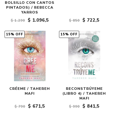
BOLSILLO CON CANTOS
PINTADOS) / REBECCA
YARROS
$ 1.096,5
$ 722,5
$ 1.290
$ 850
15% OFF
15% OFF
CRÉEME / TAHEREH
RECONSTRÚYEME
MAFI
(LIBRO 4) / TAHEREH
MAFI
$ 671,5
$ 841,5
$ 790
$ 990