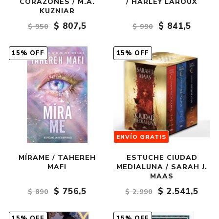
CORAZONES / M.A.
/ HARLEY LAROUX
KUZNIAR
$ 807,5
$ 841,5
$ 950
$ 990
15% OFF
15% OFF
ENVÍO GRATIS
MÍRAME / TAHEREH
ESTUCHE CIUDAD
MAFI
MEDIALUNA / SARAH J.
MAAS
$ 756,5
$ 2.541,5
$ 890
$ 2.990
15% OFF
15% OFF