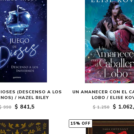
DIOSES (DESCENSO A LOS
UN AMANECER CON EL C
RNOS) / HAZEL RILEY
LOBO / ELISE KO
$ 841,5
$ 1.062
$ 990
$ 1.250
15% OFF