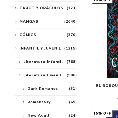
15% OFF
TAROT Y ORÁCULOS
(123)
MANGAS
(2640)
CÓMICS
(370)
INFANTIL Y JUVENIL
(1215)
Literatura Infantil
(768)
Literatura Juvenil
(506)
EL BOSQU
Dark Romance
(31)
Romantasy
(65)
15% OFF
New Adult
(24)