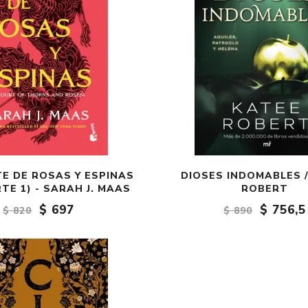
E DE ROSAS Y ESPINAS
DIOSES INDOMABLES 
TE 1) - SARAH J. MAAS
ROBERT
$ 697
$ 756,5
$ 820
$ 890