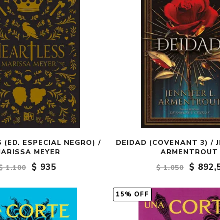
 (ED. ESPECIAL NEGRO) /
DEIDAD (COVENANT 3) / J
ARISSA MEYER
ARMENTROUT
$ 935
$ 892,
$ 1.100
$ 1.050
15% OFF