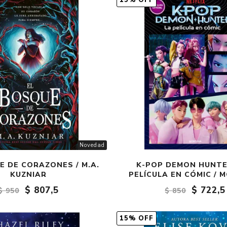
15% OFF
Fantasía
Fantasía oscura
Gore
Ver todo
Novedad
E DE CORAZONES / M.A.
K-POP DEMON HUNTE
KUZNIAR
PELÍCULA EN CÓMIC /
$ 807,5
$ 722,5
$ 950
$ 850
15% OFF