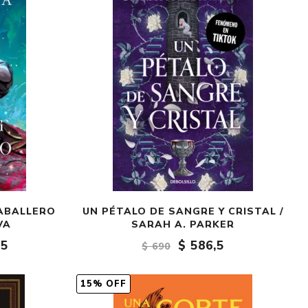
Crónica
Negocios
Ingenio
Ensayo
Ver todo
ABALLERO
UN PÉTALO DE SANGRE Y CRISTAL /
VA
SARAH A. PARKER
,5
$ 586,5
$ 690
15% OFF