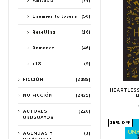
Fantasía
(74)
Enemies to lovers
(50)
Retelling
(16)
Romance
(46)
+18
(9)
FICCIÓN
(2089)
HEARTLESS
NO FICCIÓN
(2431)
M
AUTORES
(220)
URUGUAYOS
15% OFF
AGENDAS Y
(3)