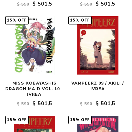
$ 501,5
$ 501,5
$ 590
$ 590
15% OFF
15% OFF
MISS KOBAYASHIS
VAMPEERZ 09 / AKILI /
DRAGON MAID VOL. 10 -
IVREA
IVREA
$ 501,5
$ 501,5
$ 590
$ 590
15% OFF
15% OFF