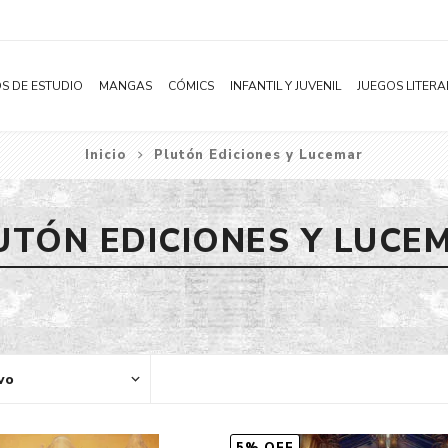
S DE ESTUDIO
MANGAS
CÓMICS
INFANTIL Y JUVENIL
JUEGOS LITERA
Inicio
Plutón Ediciones y Lucemar
Novelas
Literatura Infantil
Acción
Shonen
Literatura Juvenil
Aventura
UTÓN EDICIONES Y LUCE
Shojo
Bélico
Seinen
Ciencia ficción
Josei
Comedia
Yaoi / BL
Distopía
Yuri / GL
Deportes
Manhwa
Drama
Subcategoría
Ecchi