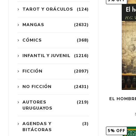
5% OFF
TAROT Y ORÁCULOS
(124)
MANGAS
(2632)
CÓMICS
(368)
INFANTIL Y JUVENIL
(1216)
FICCIÓN
(2097)
NO FICCIÓN
(2431)
EL HOMBRE
AUTORES
(219)
URUGUAYOS
AGENDAS Y
(3)
BITÁCORAS
5% OFF