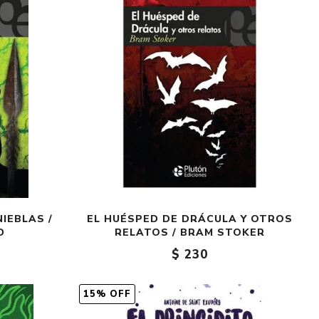
Crónica
Negocios
Ingenio
Ensayo
Ver todo
IEBLAS /
EL HUÉSPED DE DRÁCULA Y OTROS
D
RELATOS / BRAM STOKER
$ 230
15% OFF