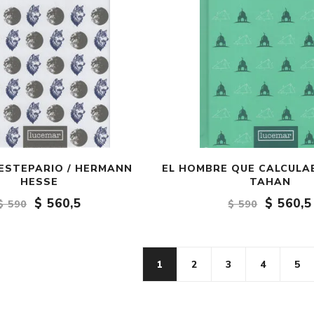
 ESTEPARIO / HERMANN
EL HOMBRE QUE CALCULA
HESSE
TAHAN
$ 560,5
$ 560,5
$ 590
$ 590
1
2
3
4
5