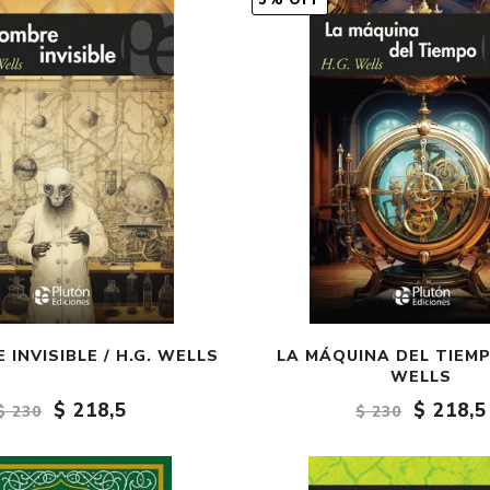
5% OFF
Fantasía
Fantasía oscura
Gore
Ver todo
 INVISIBLE / H.G. WELLS
LA MÁQUINA DEL TIEMPO
WELLS
$ 218,5
$ 218,5
$ 230
$ 230