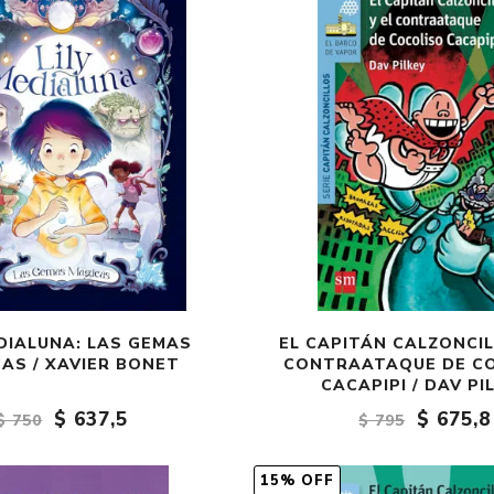
EDIALUNA: LAS GEMAS
EL CAPITÁN CALZONCIL
AS / XAVIER BONET
CONTRAATAQUE DE C
CACAPIPI / DAV PI
$ 637,5
$ 675,8
$ 750
$ 795
15% OFF