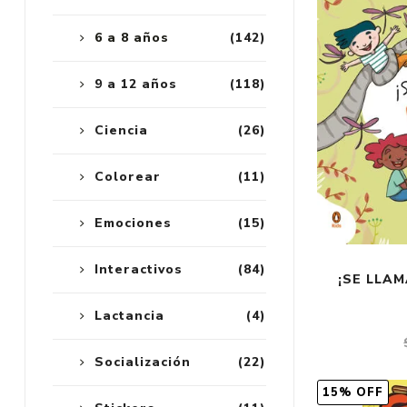
6 a 8 años
(142)
9 a 12 años
(118)
Ciencia
(26)
Colorear
(11)
Emociones
(15)
Interactivos
(84)
¡SE LLAM
Lactancia
(4)
Socialización
(22)
15% OFF