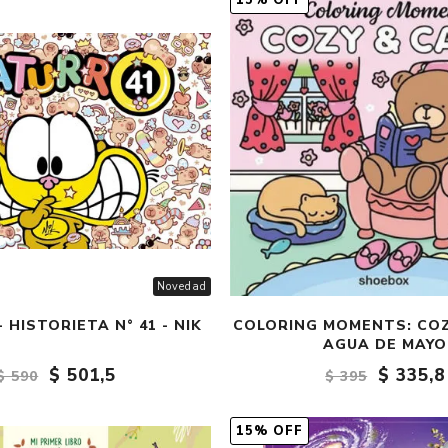
15% OFF
Fantasía
Fantasía oscura
Gore
Ver todo
Novedad
 HISTORIETA N° 41 - NIK
COLORING MOMENTS: COZ
AGUA DE MAYO
$ 501,5
$ 335,8
$ 590
$ 395
15% OFF