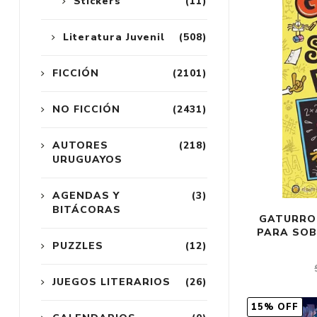
Stickers
(11)
Literatura Juvenil
(508)
FICCIÓN
(2101)
NO FICCIÓN
(2431)
AUTORES
(218)
URUGUAYOS
AGENDAS Y
(3)
BITÁCORAS
GATURRO:
PARA SOBR
PUZZLES
(12)
JUEGOS LITERARIOS
(26)
15% OFF