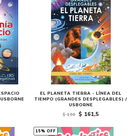
Crónica
Negocios
Ingenio
Ensayo
Ver todo
ESPACIO
EL PLANETA TIERRA - LÍNEA DEL
/ USBORNE
TIEMPO (GRANDES DESPLEGABLES) /
USBORNE
$ 161,5
$ 190
15% OFF