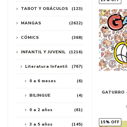
15% OFF
TAROT Y ORÁCULOS
(123)
MANGAS
(2622)
CÓMICS
(368)
INFANTIL Y JUVENIL
(1216)
Literatura Infantil
(767)
0 a 6 meses
(6)
GATURRO -
BILINGUE
(4)
0 a 2 años
(61)
15% OFF
3 a 5 años
(145)