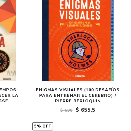
Crónica
Negocios
Ingenio
Ensayo
Ver todo
EMPOS:
ENIGMAS VISUALES (100 DESAFÍOS
ECER LA
PARA ENTRENAR EL CEREBRO) /
SSE
PIERRE BERLOQUIN
$ 655,5
$ 690
5% OFF