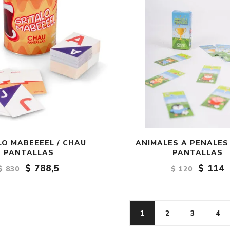
LO MABEEEEL / CHAU
ANIMALES A PENALES
PANTALLAS
PANTALLAS
$ 788,5
$ 114
$ 830
$ 120
1
2
3
4