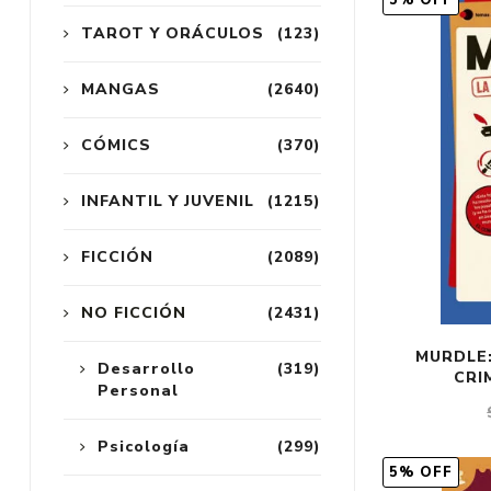
5% OFF
TAROT Y ORÁCULOS
(123)
MANGAS
(2640)
CÓMICS
(370)
INFANTIL Y JUVENIL
(1215)
FICCIÓN
(2089)
NO FICCIÓN
(2431)
MURDLE:
Desarrollo
(319)
CRI
Personal
Psicología
(299)
5% OFF