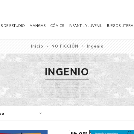
S DE ESTUDIO
MANGAS
CÓMICS
INFANTIL Y JUVENIL
JUEGOS LITERA
Inicio
NO FICCIÓN
Ingenio
Novelas
Literatura Infantil
Acción
Shonen
Literatura Juvenil
Aventura
INGENIO
Shojo
Bélico
Seinen
Ciencia ficción
Josei
Comedia
Yaoi / BL
Distopía
Yuri / GL
Deportes
Manhwa
Drama
Subcategoría
Ecchi