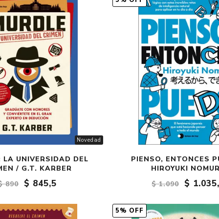
5% OFF
Fantasía
Fantasía oscura
Gore
Ver todo
Novedad
 LA UNIVERSIDAD DEL
PIENSO, ENTONCES P
MEN / G.T. KARBER
HIROYUKI NOMU
$ 845,5
$ 1.035
$ 890
$ 1.090
5% OFF