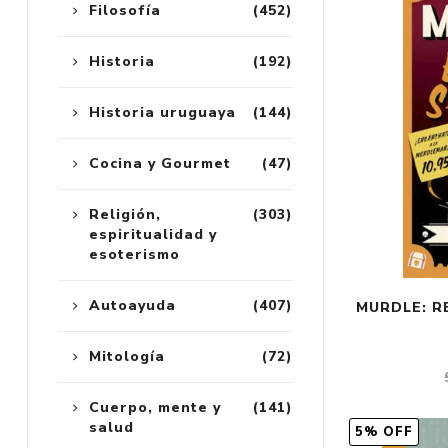
Filosofía
(452)
Historia
(192)
Historia uruguaya
(144)
Cocina y Gourmet
(47)
Religión,
(303)
espiritualidad y
esoterismo
Autoayuda
(407)
MURDLE: RE
Mitología
(72)
Cuerpo, mente y
(141)
salud
5% OFF