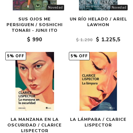
Novedad
Novedad
SUS OJOS ME
UN RÍO HELADO / ARIEL
PERSIGUEN / SOSHICHI
LAWHON
TONARI - JUNJI ITO
$ 990
$ 1.225,5
$ 1.290
5% OFF
5% OFF
LA MANZANA EN LA
LA LÁMPARA / CLARICE
OSCURIDAD / CLARICE
LISPECTOR
LISPECTOR