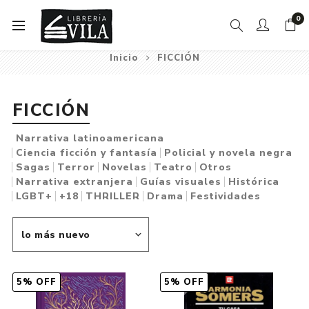
0
Inicio
FICCIÓN
FICCIÓN
Narrativa latinoamericana
Ciencia ficción y fantasía
Policial y novela negra
Sagas
Terror
Novelas
Teatro
Otros
Narrativa extranjera
Guías visuales
Histórica
LGBT+
+18
THRILLER
Drama
Festividades
5% OFF
5% OFF