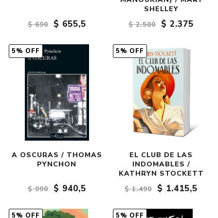
SHELLEY
$ 655,5
$ 2.375
$ 690
$ 2.500
5% OFF
5% OFF
A OSCURAS / THOMAS
EL CLUB DE LAS
PYNCHON
INDOMABLES /
KATHRYN STOCKETT
$ 940,5
$ 1.415,5
$ 990
$ 1.490
5% OFF
5% OFF