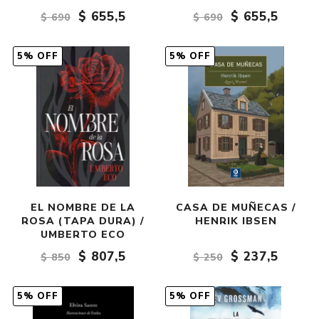
$ 655,5
$ 655,5
$ 690
$ 690
5% OFF
5% OFF
EL NOMBRE DE LA
CASA DE MUÑECAS /
ROSA (TAPA DURA) /
HENRIK IBSEN
UMBERTO ECO
$ 807,5
$ 237,5
$ 850
$ 250
5% OFF
5% OFF