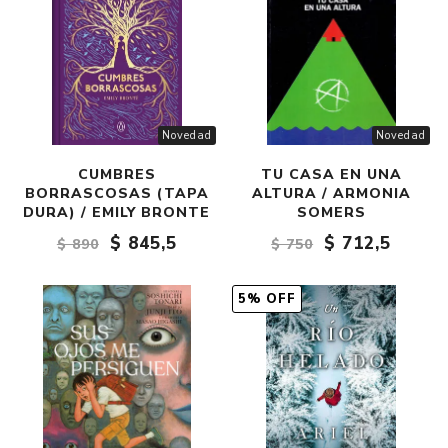
Novedad
Novedad
CUMBRES
TU CASA EN UNA
BORRASCOSAS (TAPA
ALTURA / ARMONIA
DURA) / EMILY BRONTE
SOMERS
$ 845,5
$ 712,5
$ 890
$ 750
5% OFF