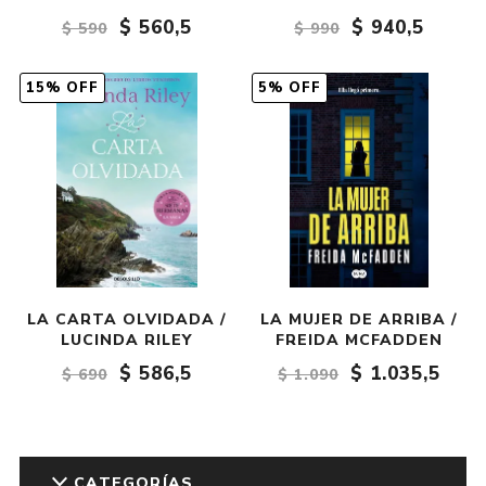
$ 560,5
$ 940,5
$ 590
$ 990
15% OFF
5% OFF
LA CARTA OLVIDADA /
LA MUJER DE ARRIBA /
LUCINDA RILEY
FREIDA MCFADDEN
$ 586,5
$ 1.035,5
$ 690
$ 1.090
CATEGORÍAS