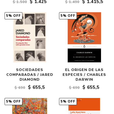
$ 1.425
$ 1.415,5
$ 1.500
$ 1.490
5% OFF
5% OFF
SOCIEDADES
EL ORIGEN DE LAS
COMPARADAS / JARED
ESPECIES / CHARLES
DIAMOND
DARWIN
$ 655,5
$ 655,5
$ 690
$ 690
5% OFF
5% OFF