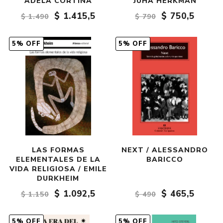
ADELA CORTINA
JUHA HERKMAN
$ 1.415,5
$ 750,5
$ 1.490
$ 790
5% OFF
5% OFF
LAS FORMAS
NEXT / ALESSANDRO
ELEMENTALES DE LA
BARICCO
VIDA RELIGIOSA / EMILE
DURKHEIM
$ 1.092,5
$ 465,5
$ 1.150
$ 490
5% OFF
5% OFF