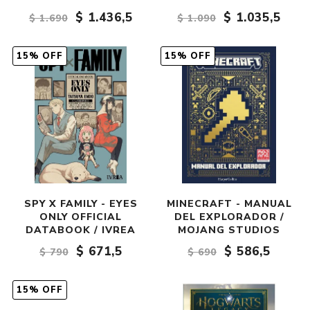
$ 1.436,5
$ 1.035,5
$ 1.690
$ 1.090
15% OFF
15% OFF
SPY X FAMILY - EYES
MINECRAFT - MANUAL
ONLY OFFICIAL
DEL EXPLORADOR /
DATABOOK / IVREA
MOJANG STUDIOS
$ 671,5
$ 586,5
$ 790
$ 690
15% OFF