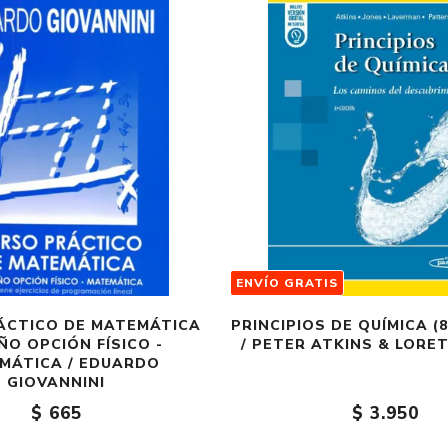
Fantasía
Fantasía oscura
Gore
Ver todo
ENVÍO GRATIS
ÁCTICO DE MATEMÁTICA
PRINCIPIOS DE QUÍMICA (
ÑO OPCIÓN FÍSICO -
/ PETER ATKINS & LORE
MÁTICA / EDUARDO
GIOVANNINI
$ 665
$ 3.950