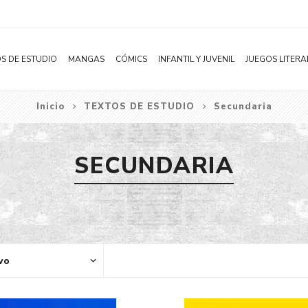
S DE ESTUDIO
MANGAS
CÓMICS
INFANTIL Y JUVENIL
JUEGOS LITERA
Inicio
TEXTOS DE ESTUDIO
Secundaria
Novelas
Literatura Infantil
Acción
Shonen
Literatura Juvenil
Aventura
SECUNDARIA
Shojo
Bélico
Seinen
Ciencia ficción
Josei
Comedia
Yaoi / BL
Distopía
Yuri / GL
Deportes
Manhwa
Drama
Subcategoría
Ecchi