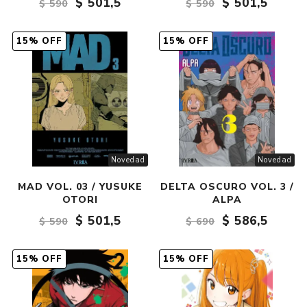
$ 501,5
$ 501,5
$ 590
$ 590
15% OFF
15% OFF
Novedad
Novedad
MAD VOL. 03 / YUSUKE
DELTA OSCURO VOL. 3 /
OTORI
ALPA
$ 501,5
$ 586,5
$ 590
$ 690
15% OFF
15% OFF