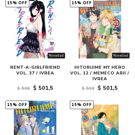
15% OFF
15% OFF
Novedad
Novedad
RENT-A-GIRLFRIEND
HITORIJIME MY HERO
VOL. 37 / IVREA
VOL. 12 / MEMECO ARII /
IVREA
$ 501,5
$ 501,5
$ 590
$ 590
15% OFF
15% OFF