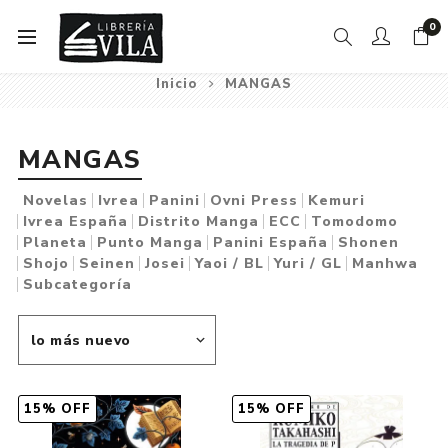
0
Inicio
MANGAS
MANGAS
Novelas
Ivrea
Panini
Ovni Press
Kemuri
Ivrea España
Distrito Manga
ECC
Tomodomo
Planeta
Punto Manga
Panini España
Shonen
Shojo
Seinen
Josei
Yaoi / BL
Yuri / GL
Manhwa
Subcategoría
15% OFF
15% OFF