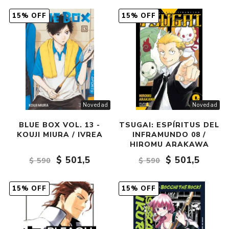
15% OFF
15% OFF
Novedad
Novedad
BLUE BOX VOL. 13 -
TSUGAI: ESPÍRITUS DEL
KOUJI MIURA / IVREA
INFRAMUNDO 08 /
HIROMU ARAKAWA
$ 501,5
$ 501,5
$ 590
$ 590
15% OFF
15% OFF