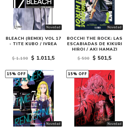
Novedad
Novedad
BLEACH (REMIX) VOL 17
BOCCHI THE ROCK: LAS
- TITE KUBO / IVREA
ESCABIADAS DE KIKURI
HIROI / AKI HAMAZI
$ 1.011,5
$ 501,5
$ 1.190
$ 590
15% OFF
15% OFF
Novedad
Novedad