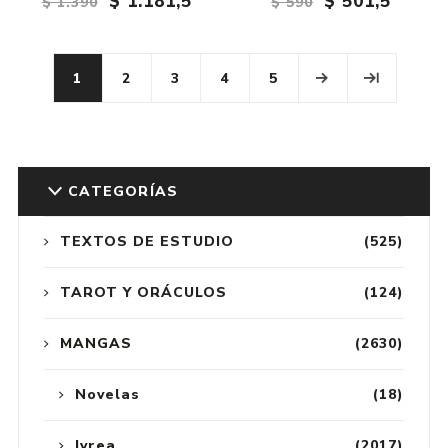
$ 1.181,5
$ 501,5
$ 1.390
$ 590
1
2
3
4
5
CATEGORÍAS
TEXTOS DE ESTUDIO
(525)
TAROT Y ORÁCULOS
(124)
MANGAS
(2630)
Novelas
(18)
Ivrea
(2017)