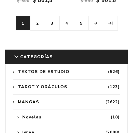
$ 501,5
$ 501,5
$ 590
$ 590
1
2
3
4
5
CATEGORÍAS
TEXTOS DE ESTUDIO
(526)
TAROT Y ORÁCULOS
(123)
MANGAS
(2622)
Novelas
(18)
Ivrea
(2008)