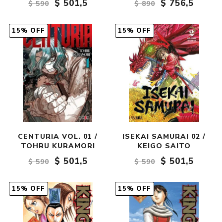
$ 501,5
$ 756,5
$ 590
$ 890
15% OFF
15% OFF
CENTURIA VOL. 01 /
ISEKAI SAMURAI 02 /
TOHRU KURAMORI
KEIGO SAITO
$ 501,5
$ 501,5
$ 590
$ 590
15% OFF
15% OFF