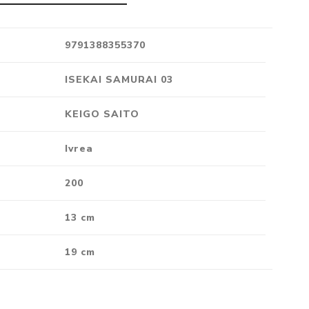
Crónica
Negocios
9791388355370
Ingenio
ISEKAI SAMURAI 03
Ensayo
Ver todo
KEIGO SAITO
Ivrea
200
13 cm
19 cm