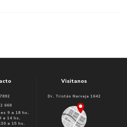
acto
Visitanos
 7892
Dr. Tristán Narvaja 1642
32 668
es 9 a 18 hs.
 a 14 hs.
30 a 15 hs.