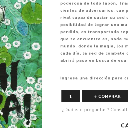
poderosa de todo Japón. Tra
Fantasía
cientos de adversarios, cae 
Fantasía oscura
rival capaz de saciar su sed 
posibilidad de lograr una m
Gore
perdido, es transportada re
Ver todo
que se encuentra es, nada m
mundo, donde la magia, los m
cada día, la sed de combate 
abrirá paso en busca de esa
Ingresa una dirección para c
COMPRAR
¿Dudas o preguntas? Consult
C