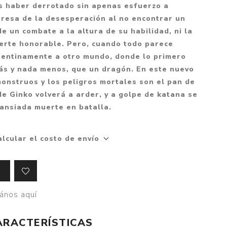
Mitología
s haber derrotado sin apenas esfuerzo a
PUZZLES
Guías visuales
presa de la desesperación al no encontrar un
Cuerpo, mente y salud
JUEGOS LITERARIOS
Histórica
de un combate a la altura de su habilidad, ni la
Pedagogía
uerte honorable. Pero, cuando todo parece
CALENDARIOS
LGBT+
Ciencias humanas y
pentinamente a otro mundo, donde lo primero
JUEGO DE CARTAS
+18
sociales
ás y nada menos, que un dragón. En este nuevo
PACK Y BOXSET
THRILLER
Política y economía
onstruos y los peligros mortales son el pan de
de Ginko volverá a arder, y a golpe de katana se
OFERTA PENGUIN
Drama
Libros para padres
 ansiada muerte en batalla.
CAJA MUSICAL
Festividades
Ciencia y divulgación
OFERTA ESPECIAL
Actualidad
alcular el costo de envío
PIKA
Artes
CHAU PANTALLAS
Deportes
LITERATURA UNIVERSAL
Terapias y Meditación
ános aquí
Tecnología e Internet
Merchandising
ARACTERÍSTICAS