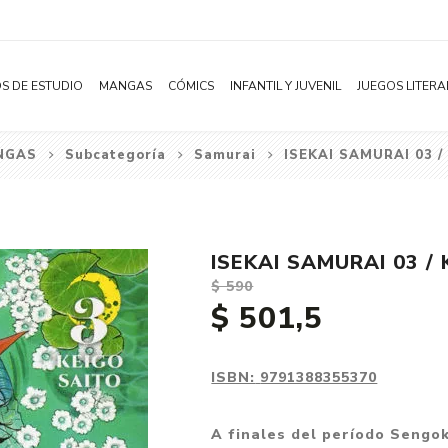
S DE ESTUDIO
MANGAS
CÓMICS
INFANTIL Y JUVENIL
JUEGOS LITERA
NGAS
Subcategoría
Samurai
ISEKAI SAMURAI 03 /
Novelas
Literatura Infantil
Acción
Shonen
Literatura Juvenil
Aventura
Shojo
Bélico
ISEKAI SAMURAI 03 /
Seinen
Ciencia ficción
$ 590
Josei
Comedia
$ 501,5
Yaoi / BL
Distopía
Yuri / GL
Deportes
ISBN:
9791388355370
Manhwa
Drama
A finales del período Sengo
Subcategoría
Ecchi