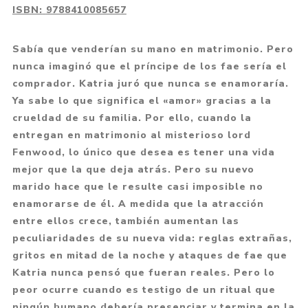
ISBN:
9788410085657
Sabía que venderían su mano en matrimonio. Pero
nunca imaginó que el príncipe de los fae sería el
comprador. Katria juró que nunca se enamoraría.
Ya sabe lo que significa el «amor» gracias a la
crueldad de su familia. Por ello, cuando la
entregan en matrimonio al misterioso lord
Fenwood, lo único que desea es tener una vida
mejor que la que deja atrás. Pero su nuevo
marido hace que le resulte casi imposible no
enamorarse de él. A medida que la atracción
entre ellos crece, también aumentan las
peculiaridades de su nueva vida: reglas extrañas,
gritos en mitad de la noche y ataques de fae que
Katria nunca pensó que fueran reales. Pero lo
peor ocurre cuando es testigo de un ritual que
ningún humano debería presenciar y termina en la