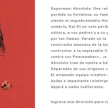
Fantasía
Superman: Absoluto. Una rei
Fantasía oscura
perdido su fortaleza, su fami
siendo el inquebrantable Ho
Gore
sombrío, Kal-El no solo perd
Ver todo
cultura, a sus padres y a s
por las llamas. Varado en la
recurrente amenaza de la hi
confrontar a la implacable C
contra sus Peacemakers… ¡e i
Absoluto trae de vuelta a h
Separados de sus orígenes c
El aclamado equipo creativo
audaz e impactante reinterpr
dejará a nadie indiferente.
Ingresa una dirección para c