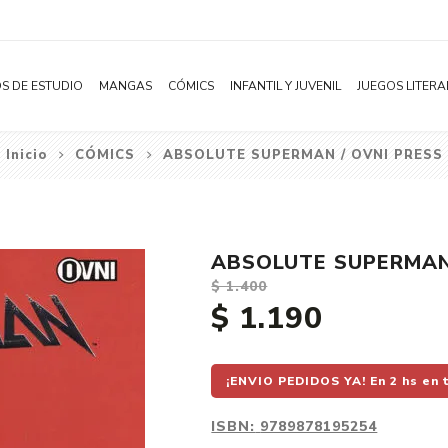
S DE ESTUDIO
MANGAS
CÓMICS
INFANTIL Y JUVENIL
JUEGOS LITERA
Inicio
CÓMICS
ABSOLUTE SUPERMAN / OVNI PRESS
Novelas
Literatura Infantil
Acción
Shonen
Literatura Juvenil
Aventura
Shojo
Bélico
ABSOLUTE SUPERMAN 
Seinen
Ciencia ficción
$ 1.400
Josei
Comedia
$ 1.190
Yaoi / BL
Distopía
Yuri / GL
Deportes
¡ENVIO PEDIDOS YA! En 2 hs en 
Manhwa
Drama
ISBN:
9789878195254
Subcategoría
Ecchi