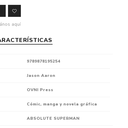
Crónica
Negocios
ános aquí
Ingenio
Ensayo
ARACTERÍSTICAS
Ver todo
9789878195254
Jason Aaron
OVNI Press
Cómic, manga y novela gráfica
ABSOLUTE SUPERMAN