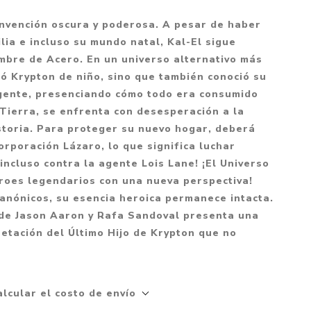
Mitología
PUZZLES
Guías visuales
nvención oscura y poderosa. A pesar de haber
Cuerpo, mente y salud
JUEGOS LITERARIOS
Histórica
lia e incluso su mundo natal, Kal-El sigue
Pedagogía
mbre de Acero. En un universo alternativo más
CALENDARIOS
LGBT+
Ciencias humanas y
ió Krypton de niño, sino que también conoció su
JUEGO DE CARTAS
+18
sociales
u gente, presenciando cómo todo era consumido
PACK Y BOXSET
THRILLER
 Tierra, se enfrenta con desesperación a la
Política y economía
storia. Para proteger su nuevo hogar, deberá
OFERTA PENGUIN
Drama
Libros para padres
orporación Lázaro, lo que significa luchar
CAJA MUSICAL
Festividades
Ciencia y divulgación
ncluso contra la agente Lois Lane! ¡El Universo
éroes legendarios con una nueva perspectiva!
OFERTA ESPECIAL
Actualidad
anónicos, su esencia heroica permanece intacta.
PIKA
Artes
 de Jason Aaron y Rafa Sandoval presenta una
CHAU PANTALLAS
Deportes
etación del Último Hijo de Krypton que no
LITERATURA UNIVERSAL
Terapias y Meditación
Tecnología e Internet
alcular el costo de envío
Merchandising