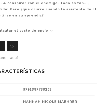
. A conspirar con el enemigo. Todo es tan...,
Crónica
tido! Pero ¿qué ocurre cuando la asistente de El
Negocios
rtirse en su aprendiz?
Ingenio
Ensayo
alcular el costo de envío
Ver todo
ános aquí
ARACTERÍSTICAS
9791387739263
HANNAH NICOLE MAEHRER