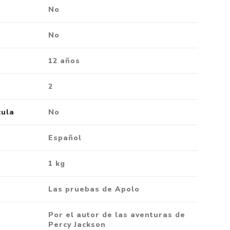
No
No
12 años
2
cula
No
Español
1 kg
Las pruebas de Apolo
Por el autor de las aventuras de
Percy Jackson