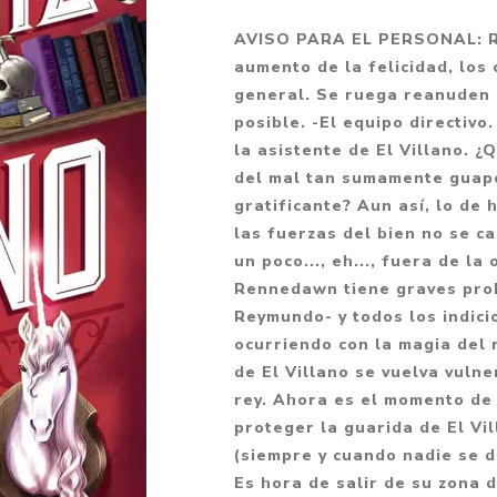
Fantasía
AVISO PARA EL PERSONAL: Re
Fantasía oscura
aumento de la felicidad, los
general. Se ruega reanuden 
Gore
posible. -El equipo directiv
Ver todo
la asistente de El Villano. 
del mal tan sumamente guapo
gratificante? Aun así, lo de
las fuerzas del bien no se ca
un poco..., eh..., fuera de la
Rennedawn tiene graves prob
Reymundo- y todos los indici
ocurriendo con la magia del 
de El Villano se vuelva vuln
rey. Ahora es el momento de 
proteger la guarida de El Vil
(siempre y cuando nadie se dé
Es hora de salir de su zona 