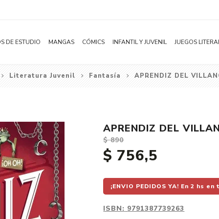
S DE ESTUDIO
MANGAS
CÓMICS
INFANTIL Y JUVENIL
JUEGOS LITERA
Literatura Juvenil
Fantasía
APRENDIZ DEL VILLA
Novelas
Literatura Infantil
Acción
Shonen
Literatura Juvenil
Aventura
Shojo
Bélico
APRENDIZ DEL VILLA
Seinen
Ciencia ficción
$ 890
Josei
Comedia
$ 756,5
Yaoi / BL
Distopía
Yuri / GL
Deportes
¡ENVIO PEDIDOS YA! En 2 hs en 
Manhwa
Drama
ISBN:
9791387739263
Subcategoría
Ecchi