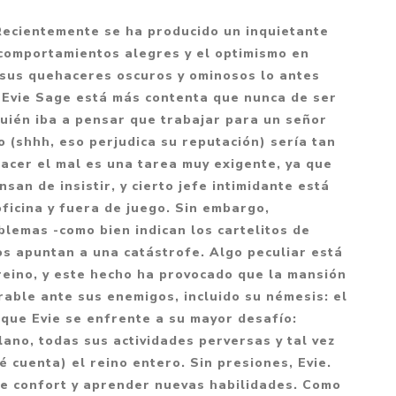
Mitología
PUZZLES
Guías visuales
cientemente se ha producido un inquietante
Cuerpo, mente y salud
JUEGOS LITERARIOS
Histórica
 comportamientos alegres y el optimismo en
Pedagogía
sus quehaceres oscuros y ominosos lo antes
CALENDARIOS
LGBT+
Ciencias humanas y
o. Evie Sage está más contenta que nunca de ser
JUEGO DE CARTAS
+18
sociales
¿Quién iba a pensar que trabajar para un señor
PACK Y BOXSET
THRILLER
 (shhh, eso perjudica su reputación) sería tan
Política y economía
 hacer el mal es una tarea muy exigente, ya que
OFERTA PENGUIN
Drama
Libros para padres
nsan de insistir, y cierto jefe intimidante está
CAJA MUSICAL
Festividades
Ciencia y divulgación
 oficina y fuera de juego. Sin embargo,
lemas -como bien indican los cartelitos de
OFERTA ESPECIAL
Actualidad
os apuntan a una catástrofe. Algo peculiar está
PIKA
Artes
reino, y este hecho ha provocado que la mansión
CHAU PANTALLAS
Deportes
erable ante sus enemigos, incluido su némesis: el
que Evie se enfrente a su mayor desafío:
LITERATURA UNIVERSAL
Terapias y Meditación
lano, todas sus actividades perversas y tal vez
Tecnología e Internet
 cuenta) el reino entero. Sin presiones, Evie.
Merchandising
de confort y aprender nuevas habilidades. Como