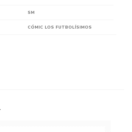
Crónica
SM
Negocios
Ingenio
CÓMIC LOS FUTBOLÍSIMOS
Ensayo
Ver todo
L