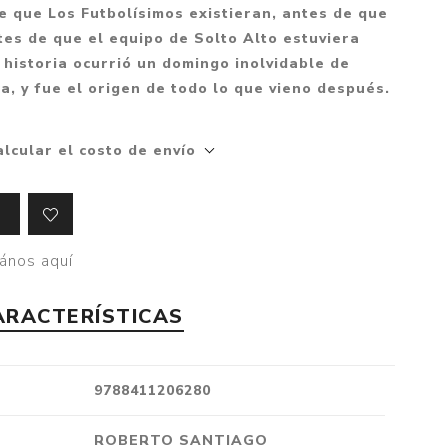
Mitología
de que Los Futbolísimos existieran, antes de que
PUZZLES
Guías visuales
ntes de que el equipo de Solto Alto estuviera
Cuerpo, mente y salud
JUEGOS LITERARIOS
Histórica
historia ocurrió un domingo inolvidable de
Pedagogía
a, y fue el origen de todo lo que vieno después.
CALENDARIOS
LGBT+
Ciencias humanas y
JUEGO DE CARTAS
+18
sociales
alcular el costo de envío
PACK Y BOXSET
THRILLER
Política y economía
OFERTA PENGUIN
Drama
Libros para padres
CAJA MUSICAL
Festividades
Ciencia y divulgación
ános aquí
OFERTA ESPECIAL
Actualidad
PIKA
Artes
ARACTERÍSTICAS
CHAU PANTALLAS
Deportes
LITERATURA UNIVERSAL
Terapias y Meditación
9788411206280
Tecnología e Internet
Merchandising
ROBERTO SANTIAGO