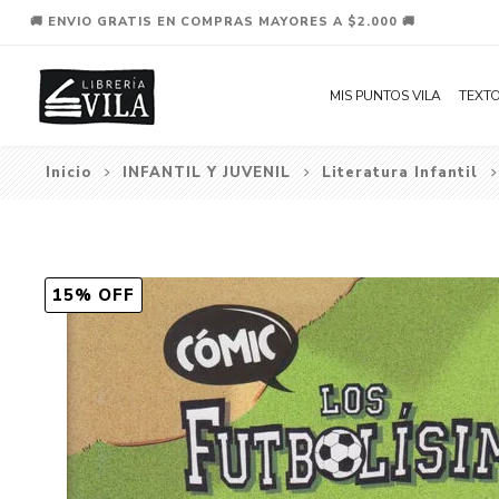
🚚 ENVIO GRATIS EN COMPRAS MAYORES A $2.000 🚚
MIS PUNTOS VILA
TEXTO
Inicio
INFANTIL Y JUVENIL
Literatura Infantil
15% OFF