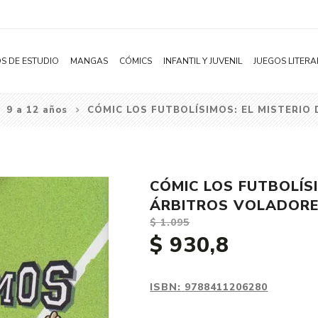
S DE ESTUDIO
MANGAS
CÓMICS
INFANTIL Y JUVENIL
JUEGOS LITERA
9 a 12 años
CÓMIC LOS FUTBOLÍSIMOS: EL MISTERIO
Novelas
Literatura Infantil
Acción
Shonen
Literatura Juvenil
Aventura
Shojo
Bélico
CÓMIC LOS FUTBOLÍSI
Seinen
Ciencia ficción
ÁRBITROS VOLADORE
Josei
Comedia
$ 1.095
$ 930,8
Yaoi / BL
Distopía
Yuri / GL
Deportes
Manhwa
Drama
ISBN:
9788411206280
Subcategoría
Ecchi