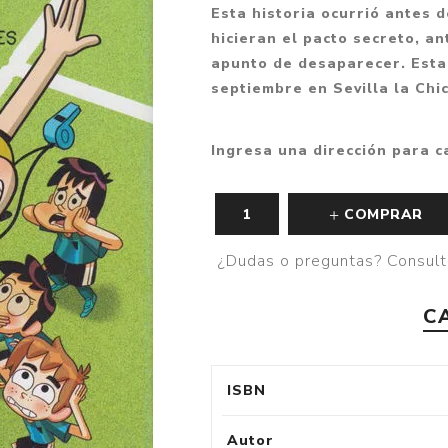
Esta historia ocurrió antes 
Fantasía
hicieran el pacto secreto, a
Fantasía oscura
apunto de desaparecer. Esta 
septiembre en Sevilla la Chic
Gore
Ver todo
Ingresa una dirección para c
COMPRAR
¿Dudas o preguntas? Consult
C
ISBN
Autor