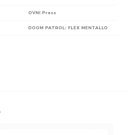
Crónica
OVNI Press
Negocios
Ingenio
DOOM PATROL: FLEX MENTALLO
Ensayo
Ver todo
L