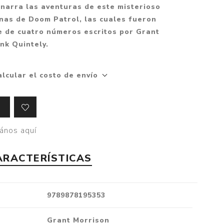
Mitología
 narra las aventuras de este misterioso
PUZZLES
Guías visuales
inas de Doom Patrol, las cuales fueron
Cuerpo, mente y salud
JUEGOS LITERARIOS
Histórica
e de cuatro números escritos por Grant
Pedagogía
nk Quintely.
CALENDARIOS
LGBT+
Ciencias humanas y
JUEGO DE CARTAS
+18
sociales
alcular el costo de envío
PACK Y BOXSET
THRILLER
Política y economía
OFERTA PENGUIN
Drama
Libros para padres
CAJA MUSICAL
Festividades
Ciencia y divulgación
ános aquí
OFERTA ESPECIAL
Actualidad
PIKA
Artes
ARACTERÍSTICAS
CHAU PANTALLAS
Deportes
LITERATURA UNIVERSAL
Terapias y Meditación
9789878195353
Tecnología e Internet
Merchandising
Grant Morrison