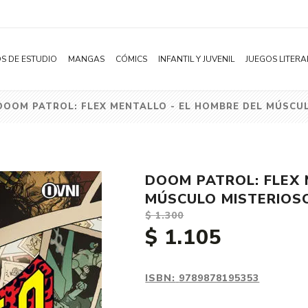
S DE ESTUDIO
MANGAS
CÓMICS
INFANTIL Y JUVENIL
JUEGOS LITERA
DOOM PATROL: FLEX MENTALLO - EL HOMBRE DEL MÚSCU
Novelas
Literatura Infantil
Acción
Shonen
Literatura Juvenil
Aventura
Shojo
Bélico
DOOM PATROL: FLEX 
Seinen
Ciencia ficción
MÚSCULO MISTERIOS
Josei
Comedia
$ 1.300
$ 1.105
Yaoi / BL
Distopía
Yuri / GL
Deportes
Manhwa
Drama
ISBN:
9789878195353
Subcategoría
Ecchi