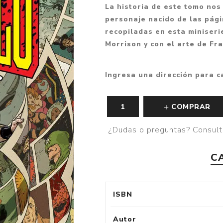
La historia de este tomo nos
Fantasía
personaje nacido de las pág
Fantasía oscura
recopiladas en esta miniseri
Morrison y con el arte de Fra
Gore
Ver todo
Ingresa una dirección para c
COMPRAR
¿Dudas o preguntas? Consult
C
ISBN
Autor