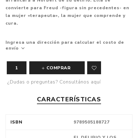
arrancará a Norbert de su delirio. Ella se
convierte para Freud -figura sin precedentes- en
la mujer «terapeuta», la mujer que comprende y
cura.
Ingresa una dirección para calcular el costo de
envío
COMPRAR
¿Dudas o preguntas? Consultános aquí
CARACTERÍSTICAS
ISBN
9789505188727
EL DELIRIO Y LOS