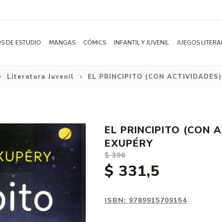
S DE ESTUDIO
MANGAS
CÓMICS
INFANTIL Y JUVENIL
JUEGOS LITERA
Literatura Juvenil
EL PRINCIPITO (CON ACTIVIDADES)
Novelas
Literatura Infantil
Acción
Shonen
Literatura Juvenil
Aventura
Shojo
Bélico
EL PRINCIPITO (CON 
Seinen
Ciencia ficción
EXUPÉRY
Josei
Comedia
$ 390
$ 331,5
Yaoi / BL
Distopía
Yuri / GL
Deportes
Manhwa
Drama
ISBN:
9789915709154
Subcategoría
Ecchi