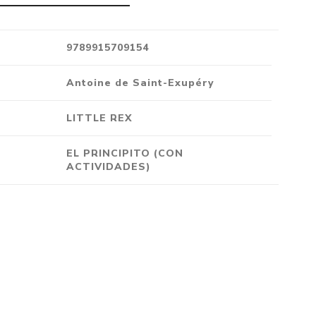
Crónica
Negocios
9789915709154
Ingenio
Antoine de Saint-Exupéry
Ensayo
Ver todo
LITTLE REX
EL PRINCIPITO (CON
ACTIVIDADES)