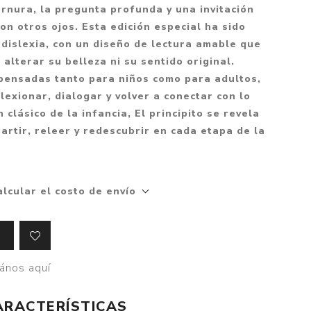
Mitología
ernura, la pregunta profunda y una invitación
PUZZLES
Guías visuales
on otros ojos. Esta edición especial ha sido
Cuerpo, mente y salud
JUEGOS LITERARIOS
Histórica
dislexia, con un diseño de lectura amable que
Pedagogía
n alterar su belleza ni su sentido original.
CALENDARIOS
LGBT+
Ciencias humanas y
 pensadas tanto para niños como para adultos,
JUEGO DE CARTAS
+18
sociales
exionar, dialogar y volver a conectar con lo
PACK Y BOXSET
THRILLER
Política y economía
 clásico de la infancia, El principito se revela
artir, releer y redescubrir en cada etapa de la
OFERTA PENGUIN
Drama
Libros para padres
CAJA MUSICAL
Festividades
Ciencia y divulgación
OFERTA ESPECIAL
Actualidad
alcular el costo de envío
PIKA
Artes
CHAU PANTALLAS
Deportes
LITERATURA UNIVERSAL
Terapias y Meditación
ános aquí
Tecnología e Internet
Merchandising
ARACTERÍSTICAS