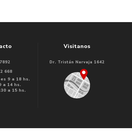
acto
Visitanos
 7892
Dr. Tristán Narvaja 1642
32 668
es 9 a 18 hs.
 a 14 hs.
30 a 15 hs.