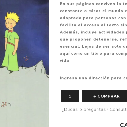
En sus páginas conviven la t
Fantasía
constante a mirar el mundo c
Fantasía oscura
adaptada para personas con 
facilita el acceso al texto si
Gore
Además, incluye actividades
Ver todo
que proponen detenerse, refl
esencial. Lejos de ser solo un
aquí como un libro para comp
vida
Ingresa una dirección para c
COMPRAR
¿Dudas o preguntas? Consult
C