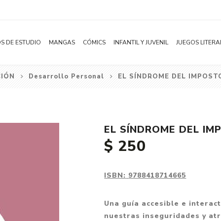
S DE ESTUDIO
MANGAS
CÓMICS
INFANTIL Y JUVENIL
JUEGOS LITERA
CIÓN
Desarrollo Personal
EL SÍNDROME DEL IMPOST
Novelas
Literatura Infantil
Acción
Shonen
Literatura Juvenil
Aventura
Shojo
Bélico
EL SÍNDROME DEL IM
Seinen
Ciencia ficción
$ 250
Josei
Comedia
Yaoi / BL
Distopía
ISBN:
9788418714665
Yuri / GL
Deportes
Manhwa
Drama
Una guía accesible e interac
Subcategoría
nuestras inseguridades y atr
Ecchi