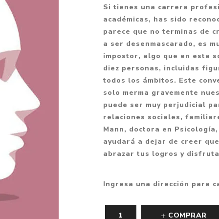
Si tienes una carrera profes
Fantasía
académicas, has sido reconoc
Fantasía oscura
parece que no terminas de cr
a ser desenmascarado, es mu
Gore
impostor, algo que en esta s
Ver todo
diez personas, incluidas figu
todos los ámbitos. Este conv
solo merma gravemente nuest
puede ser muy perjudicial pa
relaciones sociales, familiar
Mann, doctora en Psicología,
ayudará a dejar de creer que
abrazar tus logros y disfrut
Ingresa una dirección para c
COMPRAR