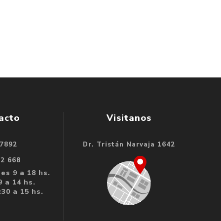
acto
Visitanos
 7892
Dr. Tristán Narvaja 1642
32 668
es 9 a 18 hs.
 a 14 hs.
30 a 15 hs.