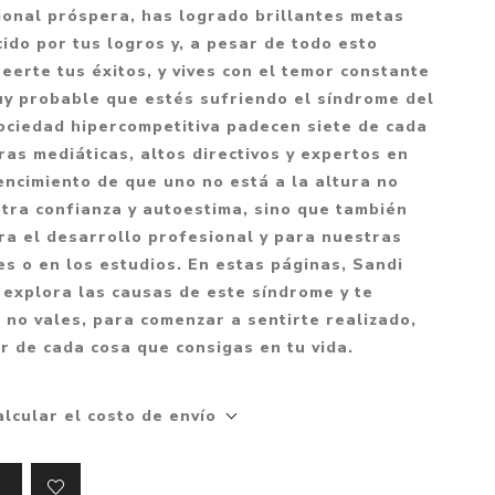
Mitología
ional próspera, has logrado brillantes metas
PUZZLES
Guías visuales
ido por tus logros y, a pesar de todo esto
Cuerpo, mente y salud
JUEGOS LITERARIOS
Histórica
eerte tus éxitos, y vives con el temor constante
Pedagogía
y probable que estés sufriendo el síndrome del
CALENDARIOS
LGBT+
Ciencias humanas y
ociedad hipercompetitiva padecen siete de cada
JUEGO DE CARTAS
+18
sociales
ras mediáticas, altos directivos y expertos en
PACK Y BOXSET
THRILLER
Política y economía
encimiento de que uno no está a la altura no
ra confianza y autoestima, sino que también
OFERTA PENGUIN
Drama
Libros para padres
ra el desarrollo profesional y para nuestras
CAJA MUSICAL
Festividades
Ciencia y divulgación
es o en los estudios. En estas páginas, Sandi
OFERTA ESPECIAL
Actualidad
 explora las causas de este síndrome y te
 no vales, para comenzar a sentirte realizado,
PIKA
Artes
ar de cada cosa que consigas en tu vida.
CHAU PANTALLAS
Deportes
LITERATURA UNIVERSAL
Terapias y Meditación
alcular el costo de envío
Tecnología e Internet
Merchandising