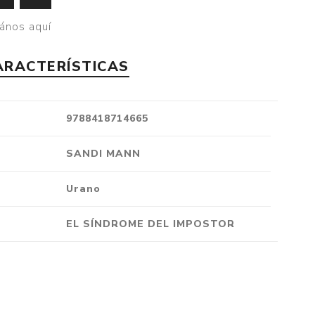
Crónica
ános aquí
Negocios
Ingenio
ARACTERÍSTICAS
Ensayo
Ver todo
9788418714665
SANDI MANN
Urano
EL SÍNDROME DEL IMPOSTOR