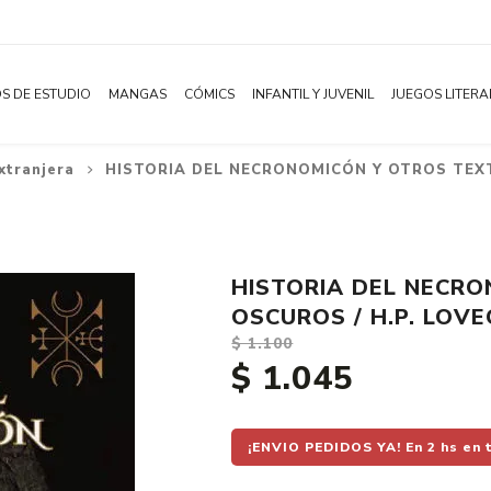
S DE ESTUDIO
MANGAS
CÓMICS
INFANTIL Y JUVENIL
JUEGOS LITERA
xtranjera
HISTORIA DEL NECRONOMICÓN Y OTROS TEXT
Novelas
Literatura Infantil
Acción
Shonen
Literatura Juvenil
Aventura
Shojo
Bélico
HISTORIA DEL NECR
Seinen
Ciencia ficción
OSCUROS / H.P. LOV
Josei
Comedia
$ 1.100
$ 1.045
Yaoi / BL
Distopía
Yuri / GL
Deportes
Manhwa
Drama
¡ENVIO PEDIDOS YA! En 2 hs en 
Subcategoría
Ecchi