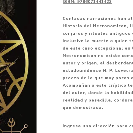
ISBN:
9786071441423
Fantasía
Fantasía oscura
Contadas narraciones han al
Historia del Necronomicon, l
Gore
conjuros y rituales antiguos 
Ver todo
inclusive la muerte a quien t
de este caso excepcional en l
Necronomicón no existe como 
autor y origen, al desbordant
estadounidense H. P. Lovecra
proeza de la que muy pocos 
Acompañan a este críptico te
del autor, donde la habilidad
realidad y pesadilla, cordur
que demostrada.
Ingresa una dirección para c