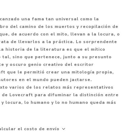
Mitología
PUZZLES
Guías visuales
Cuerpo, mente y salud
JUEGOS LITERARIOS
Histórica
canzado una fama tan universal como la
Pedagogía
ibro del camino de los muertos y recopilación de
CALENDARIOS
LGBT+
Ciencias humanas y
que, de acuerdo con el mito, llevan a la locura, o
JUEGO DE CARTAS
+18
sociales
rata de llevarlos a la práctica. Lo sorprendente
PACK Y BOXSET
THRILLER
Política y economía
a historia de la literatura es que el mítico
tal, sino que pertenece, junto a su presunto
OFERTA PENGUIN
Drama
Libros para padres
e y oscuro genio creativo del escritor
CAJA MUSICAL
Festividades
Ciencia y divulgación
ft que le permitió crear una mitología propia,
OFERTA ESPECIAL
autores en el mundo pueden jactarse.
Actualidad
xto varios de los relatos más representativos
PIKA
Artes
 de Lovecraft para difuminar la distinción entre
CHAU PANTALLAS
Deportes
a y locura, lo humano y lo no humano queda más
LITERATURA UNIVERSAL
Terapias y Meditación
Tecnología e Internet
alcular el costo de envío
Merchandising