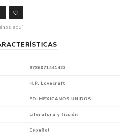
Crónica
Negocios
ános aquí
Ingenio
Ensayo
ARACTERÍSTICAS
Ver todo
9786071441423
H.P. Lovecraft
ED. MEXICANOS UNIDOS
Literatura y ficción
Español