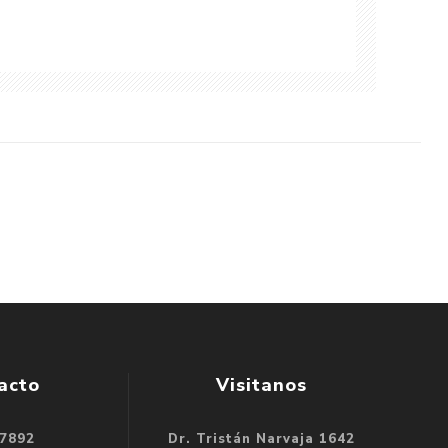
acto
Visitanos
 7892
Dr. Tristán Narvaja 1642