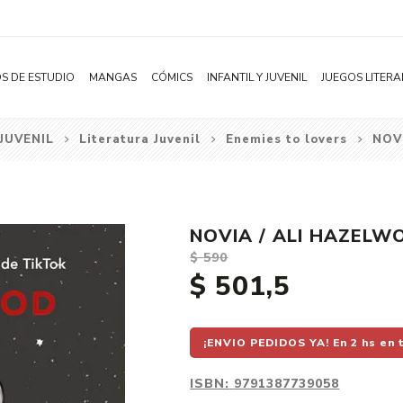
S DE ESTUDIO
MANGAS
CÓMICS
INFANTIL Y JUVENIL
JUEGOS LITERA
 JUVENIL
Literatura Juvenil
Enemies to lovers
NOV
Novelas
Literatura Infantil
Acción
Shonen
Literatura Juvenil
Aventura
Shojo
Bélico
NOVIA / ALI HAZELW
Seinen
Ciencia ficción
$ 590
Josei
Comedia
$ 501,5
Yaoi / BL
Distopía
Yuri / GL
Deportes
¡ENVIO PEDIDOS YA! En 2 hs en 
Manhwa
Drama
ISBN:
9791387739058
Subcategoría
Ecchi