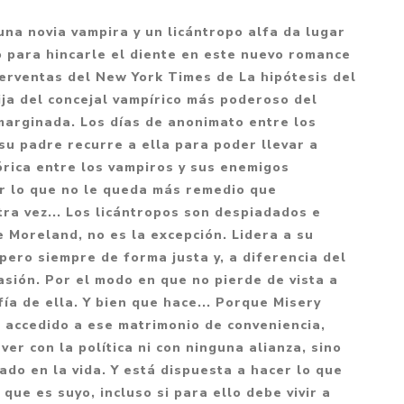
Mitología
PUZZLES
Guías visuales
una novia vampira y un licántropo alfa da lugar
Cuerpo, mente y salud
JUEGOS LITERARIOS
Histórica
 para hincarle el diente en este nuevo romance
Pedagogía
erventas del New York Times de La hipótesis del
CALENDARIOS
LGBT+
Ciencias humanas y
hija del concejal vampírico más poderoso del
JUEGO DE CARTAS
+18
sociales
marginada. Los días de anonimato entre los
PACK Y BOXSET
THRILLER
u padre recurre a ella para poder llevar a
Política y economía
órica entre los vampiros y sus enemigos
OFERTA PENGUIN
Drama
Libros para padres
or lo que no le queda más remedio que
CAJA MUSICAL
Festividades
Ciencia y divulgación
tra vez... Los licántropos son despiadados e
e Moreland, no es la excepción. Lidera a su
OFERTA ESPECIAL
Actualidad
pero siempre de forma justa y, a diferencia del
PIKA
Artes
sión. Por el modo en que no pierde de vista a
CHAU PANTALLAS
Deportes
fía de ella. Y bien que hace... Porque Misery
 accedido a ese matrimonio de conveniencia,
LITERATURA UNIVERSAL
Terapias y Meditación
er con la política ni con ninguna alianza, sino
Tecnología e Internet
ado en la vida. Y está dispuesta a hacer lo que
Merchandising
que es suyo, incluso si para ello debe vivir a