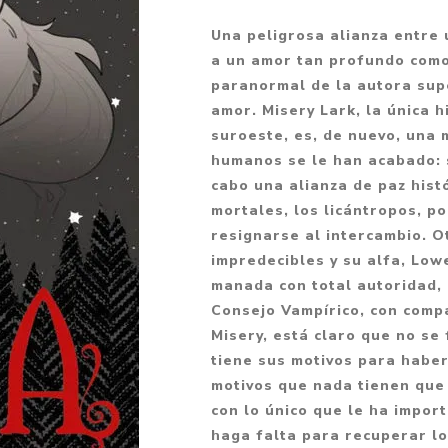
Fantasía
Una peligrosa alianza entre 
Fantasía oscura
a un amor tan profundo como
paranormal de la autora sup
Gore
amor. Misery Lark, la única 
Ver todo
suroeste, es, de nuevo, una 
humanos se le han acabado: s
cabo una alianza de paz hist
mortales, los licántropos, p
resignarse al intercambio. O
impredecibles y su alfa, Low
manada con total autoridad, 
Consejo Vampírico, con compa
Misery, está claro que no se 
tiene sus motivos para haber
motivos que nada tienen que v
con lo único que le ha import
haga falta para recuperar lo 