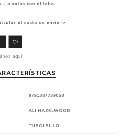
... a solas con el lobo.
Crónica
Negocios
alcular el costo de envío
Ingenio
Ensayo
Ver todo
ános aquí
ARACTERÍSTICAS
9791387739058
ALI HAZELWOOD
TUBOLSILLO