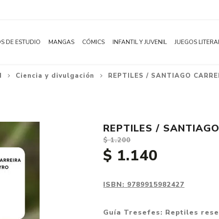
S DE ESTUDIO
MANGAS
CÓMICS
INFANTIL Y JUVENIL
JUEGOS LITERA
N
Ciencia y divulgación
REPTILES / SANTIAGO CARR
Novelas
Literatura Infantil
Acción
Shonen
Literatura Juvenil
Aventura
Shojo
Bélico
REPTILES / SANTIAG
Seinen
Ciencia ficción
$ 1.200
Josei
Comedia
$ 1.140
Yaoi / BL
Distopía
Yuri / GL
Deportes
ISBN:
9789915982427
Manhwa
Drama
Guía Tresefes: Reptiles rese
Subcategoría
Ecchi