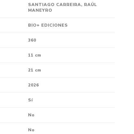
SANTIAGO CARREIRA, RAÚL
Crónica
MANEYRO
Negocios
BIO+ EDICIONES
Ingenio
Ensayo
360
Ver todo
11 cm
21 cm
2026
Sí
No
No