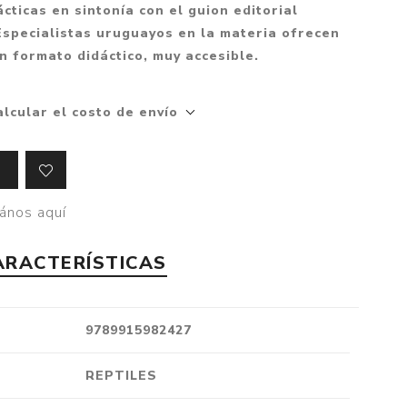
Mitología
cticas en sintonía con el guion editorial
PUZZLES
Guías visuales
Especialistas uruguayos en la materia ofrecen
Cuerpo, mente y salud
JUEGOS LITERARIOS
Histórica
n formato didáctico, muy accesible.
Pedagogía
CALENDARIOS
LGBT+
Ciencias humanas y
alcular el costo de envío
JUEGO DE CARTAS
+18
sociales
PACK Y BOXSET
THRILLER
Política y economía
OFERTA PENGUIN
Drama
Libros para padres
CAJA MUSICAL
Festividades
Ciencia y divulgación
ános aquí
OFERTA ESPECIAL
Actualidad
ARACTERÍSTICAS
PIKA
Artes
CHAU PANTALLAS
Deportes
9789915982427
LITERATURA UNIVERSAL
Terapias y Meditación
Tecnología e Internet
REPTILES
Merchandising