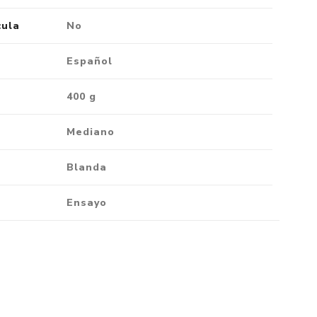
cula
No
Español
400 g
Mediano
Blanda
Ensayo