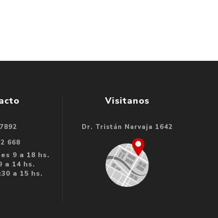
acto
Visitanos
 7892
Dr. Tristán Narvaja 1642
32 668
es 9 a 18 hs.
 a 14 hs.
30 a 15 hs.