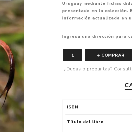
Uruguay mediante fichas didá
Fantasía
presentado en la colección. 
Fantasía oscura
información actualizada en u
Gore
Ingresa una dirección para c
Ver todo
COMPRAR
¿Dudas o preguntas? Consult
C
ISBN
Título del libro