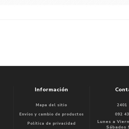
Información
Cont
Mapa del sitio
2401
se
Envíos y cambio de productos
092 4
e
Lunes a Viern
Política de privacidad
Sábados 9