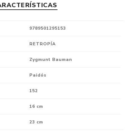
ARACTERÍSTICAS
Crónica
Negocios
Ingenio
9789501295153
Ensayo
RETROPÍA
Ver todo
Zygmunt Bauman
Paidós
152
16 cm
23 cm