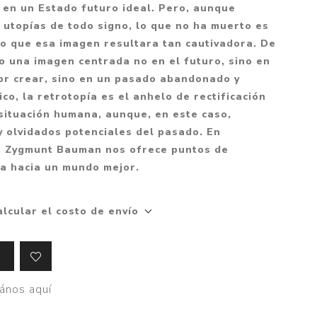
Mitología
 en un Estado futuro ideal. Pero, aunque
PUZZLES
Guías visuales
 utopías de todo signo, lo que no ha muerto es
Cuerpo, mente y salud
JUEGOS LITERARIOS
Histórica
zo que esa imagen resultara tan cautivadora. De
Pedagogía
o una imagen centrada no en el futuro, sino en
CALENDARIOS
LGBT+
Ciencias humanas y
por crear, sino en un pasado abandonado y
JUEGO DE CARTAS
+18
sociales
pico, la retrotopía es el anhelo de rectificación
PACK Y BOXSET
THRILLER
Política y economía
 situación humana, aunque, en este caso,
 olvidados potenciales del pasado. En
OFERTA PENGUIN
Drama
Libros para padres
, Zygmunt Bauman nos ofrece puntos de
CAJA MUSICAL
Festividades
Ciencia y divulgación
ta hacia un mundo mejor.
OFERTA ESPECIAL
Actualidad
PIKA
Artes
alcular el costo de envío
CHAU PANTALLAS
Deportes
LITERATURA UNIVERSAL
Terapias y Meditación
Tecnología e Internet
ános aquí
Merchandising