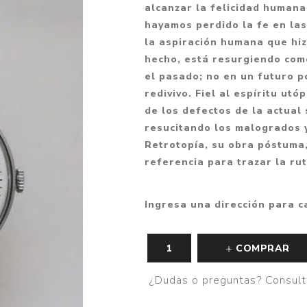
alcanzar la felicidad humana
Fantasía
hayamos perdido la fe en las
Fantasía oscura
la aspiración humana que hi
hecho, está resurgiendo com
Gore
el pasado; no en un futuro 
Ver todo
redivivo. Fiel al espíritu utó
de los defectos de la actual
resucitando los malogrados y
Retrotopía, su obra póstuma
referencia para trazar la ru
Ingresa una dirección para c
COMPRAR
¿Dudas o preguntas? Consult