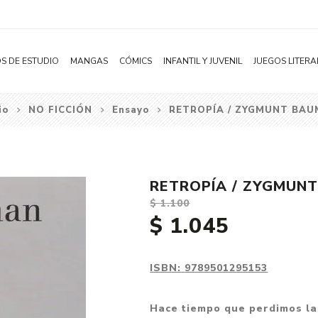
S DE ESTUDIO
MANGAS
CÓMICS
INFANTIL Y JUVENIL
JUEGOS LITERA
io
NO FICCIÓN
Ensayo
RETROPÍA / ZYGMUNT BA
Novelas
Literatura Infantil
Acción
Shonen
Literatura Juvenil
Aventura
Shojo
Bélico
RETROPÍA / ZYGMUN
Seinen
Ciencia ficción
$ 1.100
Josei
Comedia
$ 1.045
Yaoi / BL
Distopía
Yuri / GL
Deportes
ISBN:
9789501295153
Manhwa
Drama
Hace tiempo que perdimos la
Subcategoría
Ecchi