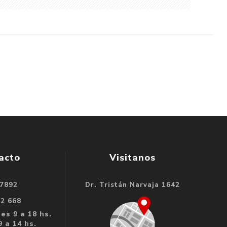
acto
Visitanos
 7892
Dr. Tristán Narvaja 1642
32 668
es 9 a 18 hs.
 a 14 hs.