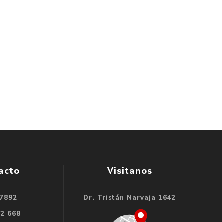
acto
Visitanos
 7892
Dr. Tristán Narvaja 1642
32 668