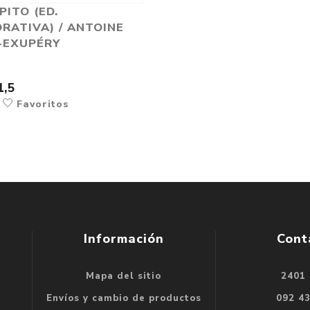
PITO (ED.
RATIVA) / ANTOINE
-EXUPÉRY
1,5
r
Favoritos
Información
Cont
Mapa del sitio
2401
se
Envíos y cambio de productos
092 4
e