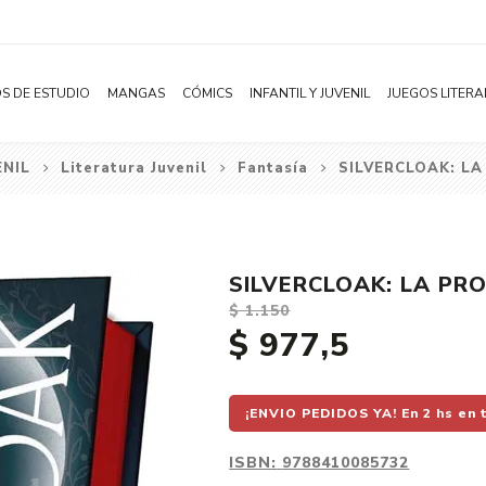
S DE ESTUDIO
MANGAS
CÓMICS
INFANTIL Y JUVENIL
JUEGOS LITERA
ENIL
Literatura Juvenil
Fantasía
SILVERCLOAK: LA 
Novelas
Literatura Infantil
Acción
Shonen
Literatura Juvenil
Aventura
Shojo
Bélico
SILVERCLOAK: LA PROF
Seinen
Ciencia ficción
$ 1.150
Josei
Comedia
$ 977,5
Yaoi / BL
Distopía
Yuri / GL
Deportes
¡ENVIO PEDIDOS YA! En 2 hs en 
Manhwa
Drama
ISBN:
9788410085732
Subcategoría
Ecchi