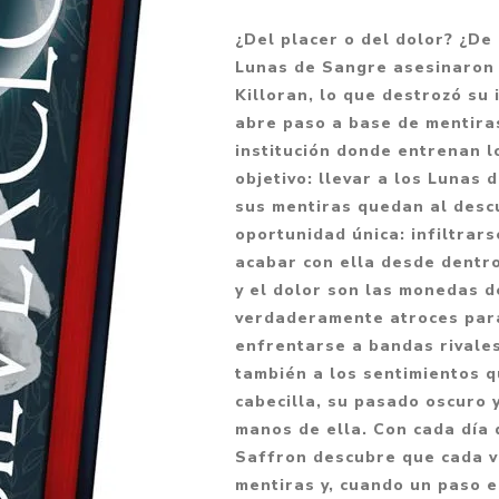
Fantasía
¿Del placer o del dolor? ¿De
Fantasía oscura
Lunas de Sangre asesinaron 
Killoran, lo que destrozó su 
Gore
abre paso a base de mentira
Ver todo
institución donde entrenan lo
objetivo: llevar a los Lunas 
sus mentiras quedan al descu
oportunidad única: infiltrar
acabar con ella desde dentro
y el dolor son las monedas 
verdaderamente atroces para
enfrentarse a bandas rivales
también a los sentimientos q
cabecilla, su pasado oscuro y
manos de ella. Con cada día
Saffron descubre que cada ve
mentiras y, cuando un paso e