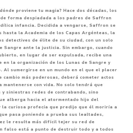
Mitología
PUZZLES
Guías visuales
 dónde proviene tu magia? Hace dos décadas, los
Cuerpo, mente y salud
JUEGOS LITERARIOS
Histórica
de forma despiadada a los padres de Saffron
Pedagogía
idílica infancia. Decidida a vengarse, Saffron se
CALENDARIOS
LGBT+
Ciencias humanas y
s hasta la Academia de los Capas Argénteas, la
JUEGO DE CARTAS
+18
sociales
s detectives de élite de su ciudad, con un solo
PACK Y BOXSET
THRILLER
de Sangre ante la justicia. Sin embargo, cuando
Política y economía
bierto, en lugar de ser expulsada, recibe una
OFERTA PENGUIN
Drama
Libros para padres
se en la organización de los Lunas de Sangre y
CAJA MUSICAL
Festividades
Ciencia y divulgación
. Al sumergirse en un mundo en el que el placer
de cambio más poderosas, deberá cometer actos
OFERTA ESPECIAL
Actualidad
 mantenerse con vida. No solo tendrá que
PIKA
Artes
 y siniestras redes de contrabando, sino
CHAU PANTALLAS
Deportes
ue alberga hacia el atormentado hijo del
 la curiosa profecía que predijo que él moriría a
LITERATURA UNIVERSAL
Terapias y Meditación
 que pasa poniendo a prueba sus lealtades,
Tecnología e Internet
z le resulta más difícil tejer su red de
Merchandising
n falso está a punto de destruir todo y a todos