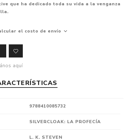
tive que ha dedicado toda su vida a la venganza
Crónica
lla.
Negocios
Ingenio
alcular el costo de envío
Ensayo
Ver todo
ános aquí
ARACTERÍSTICAS
9788410085732
SILVERCLOAK: LA PROFECÍA
L. K. STEVEN