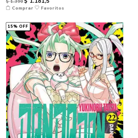
$ 1.181,5
$ 1.390
Comprar
Favoritos
15% OFF