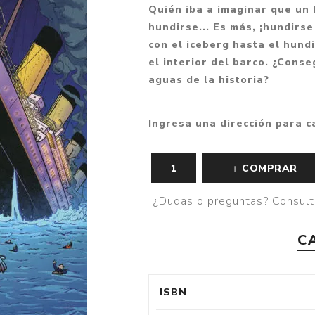
Quién iba a imaginar que un 
Fantasía
hundirse... Es más, ¡hundirs
Fantasía oscura
con el iceberg hasta el hund
el interior del barco. ¿Conse
Gore
aguas de la historia?
Ver todo
Ingresa una dirección para c
COMPRAR
¿Dudas o preguntas? Consult
C
ISBN