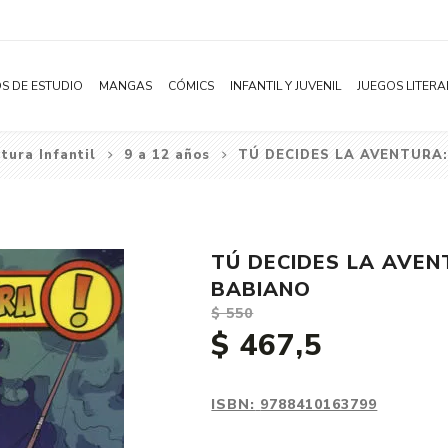
S DE ESTUDIO
MANGAS
CÓMICS
INFANTIL Y JUVENIL
JUEGOS LITERA
atura Infantil
9 a 12 años
TÚ DECIDES LA AVENTURA:
Novelas
Literatura Infantil
Acción
Shonen
Literatura Juvenil
Aventura
Shojo
Bélico
TÚ DECIDES LA AVENT
Seinen
Ciencia ficción
BABIANO
Josei
Comedia
$ 550
$ 467,5
Yaoi / BL
Distopía
Yuri / GL
Deportes
Manhwa
Drama
ISBN:
9788410163799
Subcategoría
Ecchi