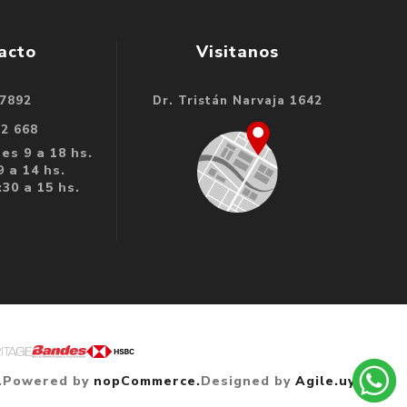
acto
Visitanos
 7892
Dr. Tristán Narvaja 1642
32 668
es 9 a 18 hs.
 a 14 hs.
30 a 15 hs.
.
Powered by
nopCommerce.
Designed by
Agile.uy