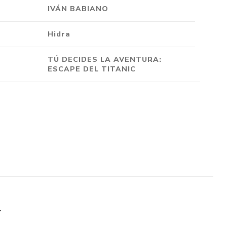
IVÁN BABIANO
Crónica
Negocios
Hidra
Ingenio
TÚ DECIDES LA AVENTURA:
Ensayo
ESCAPE DEL TITANIC
Ver todo
L