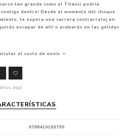
Mitología
barco tan grande como el Titanic podría
PUZZLES
Guías visuales
e contigo dentro! Desde el momento del choque
Cuerpo, mente y salud
JUEGOS LITERARIOS
Histórica
imiento, te espera una carrera contrarreloj en
Pedagogía
guirás escapar de allí o acabarás en las gélidas
CALENDARIOS
LGBT+
Ciencias humanas y
JUEGO DE CARTAS
+18
sociales
PACK Y BOXSET
THRILLER
Política y economía
alcular el costo de envío
OFERTA PENGUIN
Drama
Libros para padres
CAJA MUSICAL
Festividades
Ciencia y divulgación
OFERTA ESPECIAL
Actualidad
ános aquí
PIKA
Artes
CHAU PANTALLAS
Deportes
ARACTERÍSTICAS
LITERATURA UNIVERSAL
Terapias y Meditación
Tecnología e Internet
9788410163799
Merchandising