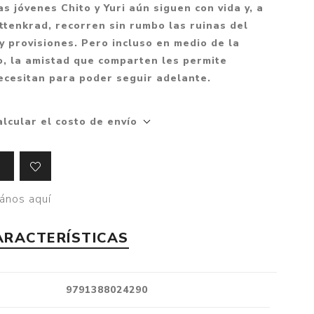
Mitología
s jóvenes Chito y Yuri aún siguen con vida y, a
PUZZLES
Guías visuales
tenkrad, recorren sin rumbo las ruinas del
Cuerpo, mente y salud
JUEGOS LITERARIOS
Histórica
 provisiones. Pero incluso en medio de la
Pedagogía
o, la amistad que comparten les permite
CALENDARIOS
LGBT+
Ciencias humanas y
ecesitan para poder seguir adelante.
JUEGO DE CARTAS
+18
sociales
PACK Y BOXSET
THRILLER
Política y economía
alcular el costo de envío
OFERTA PENGUIN
Drama
Libros para padres
CAJA MUSICAL
Festividades
Ciencia y divulgación
OFERTA ESPECIAL
Actualidad
ános aquí
PIKA
Artes
CHAU PANTALLAS
Deportes
ARACTERÍSTICAS
LITERATURA UNIVERSAL
Terapias y Meditación
Tecnología e Internet
9791388024290
Merchandising