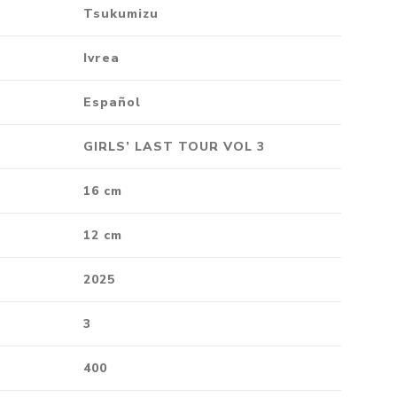
Tsukumizu
Crónica
Negocios
Ivrea
Ingenio
Español
Ensayo
Ver todo
GIRLS’ LAST TOUR VOL 3
16 cm
12 cm
2025
3
400