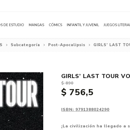
S DE ESTUDIO
MANGAS
CÓMICS
INFANTIL Y JUVENIL
JUEGOS LITERA
S
Subcategoría
Post-Apocalipsis
GIRLS’ LAST TO
Novelas
Literatura Infantil
Acción
Shonen
Literatura Juvenil
Aventura
Shojo
Bélico
GIRLS’ LAST TOUR VO
Seinen
Ciencia ficción
$ 890
Josei
Comedia
$ 756,5
Yaoi / BL
Distopía
Yuri / GL
Deportes
ISBN:
9791388024290
Manhwa
Drama
¡La civilización ha llegado a
Subcategoría
Ecchi