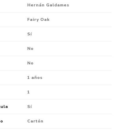
Hernán Galdames
Fairy Oak
Sí
No
No
1 años
1
cula
Sí
ro
Cartón