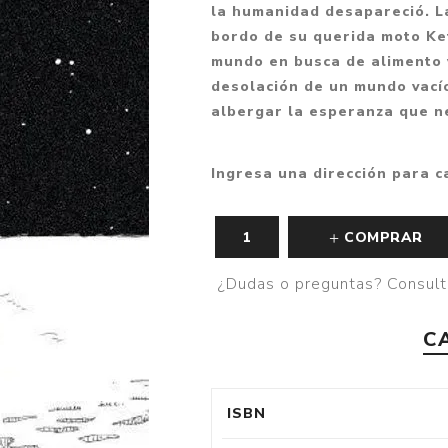
la humanidad desapareció. La
Fantasía
bordo de su querida moto Ket
Fantasía oscura
mundo en busca de alimento y
desolación de un mundo vací
Gore
albergar la esperanza que n
Ver todo
Ingresa una dirección para c
COMPRAR
¿Dudas o preguntas? Consult
C
ISBN