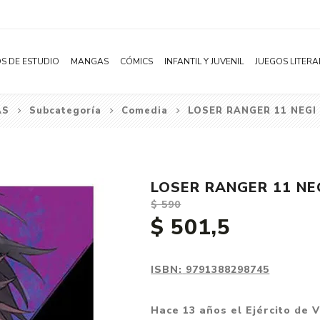
S DE ESTUDIO
MANGAS
CÓMICS
INFANTIL Y JUVENIL
JUEGOS LITERA
AS
Subcategoría
Comedia
LOSER RANGER 11 NEGI 
Novelas
Literatura Infantil
Acción
Shonen
Literatura Juvenil
Aventura
Shojo
Bélico
LOSER RANGER 11 NE
Seinen
Ciencia ficción
$ 590
Josei
Comedia
$ 501,5
Yaoi / BL
Distopía
Yuri / GL
Deportes
ISBN:
9791388298745
Manhwa
Drama
Hace 13 años el Ejército de V
Subcategoría
Ecchi