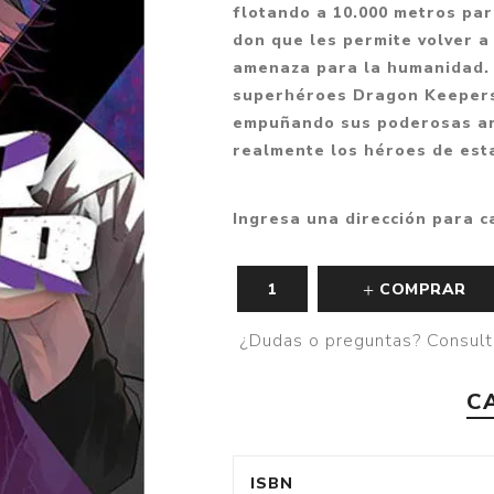
flotando a 10.000 metros par
Fantasía
don que les permite volver a
Fantasía oscura
amenaza para la humanidad. 
superhéroes Dragon Keepers 
Gore
empuñando sus poderosas ar
Ver todo
realmente los héroes de esta
Ingresa una dirección para c
COMPRAR
¿Dudas o preguntas? Consult
C
ISBN