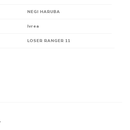
Crónica
NEGI HARUBA
Negocios
Ingenio
Ivrea
Ensayo
LOSER RANGER 11
Ver todo
L