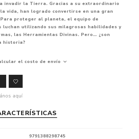
Mitología
a invadir la Tierra. Gracias a su extraordinario
PUZZLES
Guías visuales
 la vida, han logrado convertirse en una gran
Cuerpo, mente y salud
JUEGOS LITERARIOS
Histórica
Para proteger al planeta, el equipo de
Pedagogía
luchan utilizando sus milagrosas habilidades y
CALENDARIOS
LGBT+
Ciencias humanas y
mas, las Herramientas Divinas. Pero… ¿son
JUEGO DE CARTAS
+18
sociales
 historia?
PACK Y BOXSET
THRILLER
Política y economía
OFERTA PENGUIN
Drama
Libros para padres
alcular el costo de envío
CAJA MUSICAL
Festividades
Ciencia y divulgación
OFERTA ESPECIAL
Actualidad
PIKA
Artes
ános aquí
CHAU PANTALLAS
Deportes
ARACTERÍSTICAS
LITERATURA UNIVERSAL
Terapias y Meditación
Tecnología e Internet
Merchandising
9791388298745