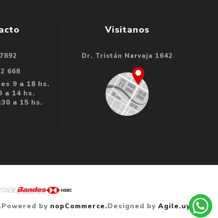
acto
Visitanos
 7892
Dr. Tristán Narvaja 1642
32 668
es 9 a 18 hs.
 a 14 hs.
30 a 15 hs.
.
Powered by
nopCommerce.
Designed by
Agile.uy