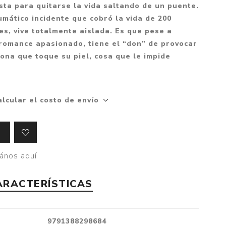
Mitología
ista para quitarse la vida saltando de un puente.
PUZZLES
Guías visuales
mático incidente que cobró la vida de 200
Cuerpo, mente y salud
JUEGOS LITERARIOS
Histórica
es, vive totalmente aislada. Es que pese a
Pedagogía
 romance apasionado, tiene el “don” de provocar
CALENDARIOS
LGBT+
Ciencias humanas y
ona que toque su piel, cosa que le impide
JUEGO DE CARTAS
+18
sociales
PACK Y BOXSET
THRILLER
Política y economía
OFERTA PENGUIN
Drama
Libros para padres
alcular el costo de envío
CAJA MUSICAL
Festividades
Ciencia y divulgación
OFERTA ESPECIAL
Actualidad
PIKA
Artes
ános aquí
CHAU PANTALLAS
Deportes
ARACTERÍSTICAS
LITERATURA UNIVERSAL
Terapias y Meditación
Tecnología e Internet
Merchandising
9791388298684