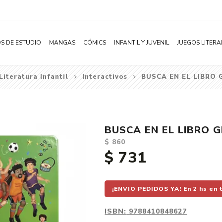
S DE ESTUDIO
MANGAS
CÓMICS
INFANTIL Y JUVENIL
JUEGOS LITERA
Literatura Infantil
Interactivos
BUSCA EN EL LIBRO 
Novelas
Literatura Infantil
Acción
Shonen
Literatura Juvenil
Aventura
Shojo
Bélico
BUSCA EN EL LIBRO 
Seinen
Ciencia ficción
$ 860
Josei
Comedia
$ 731
Yaoi / BL
Distopía
Yuri / GL
Deportes
¡ENVIO PEDIDOS YA! En 2 hs en 
Manhwa
Drama
ISBN:
9788410848627
Subcategoría
Ecchi