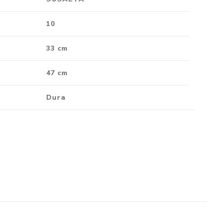
Crónica
10
Negocios
Ingenio
33 cm
Ensayo
47 cm
Ver todo
Dura