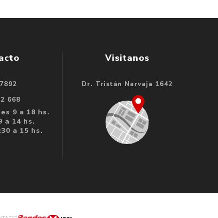
acto
Visitanos
 7892
Dr. Tristán Narvaja 1642
32 668
es 9 a 18 hs.
 a 14 hs.
30 a 15 hs.