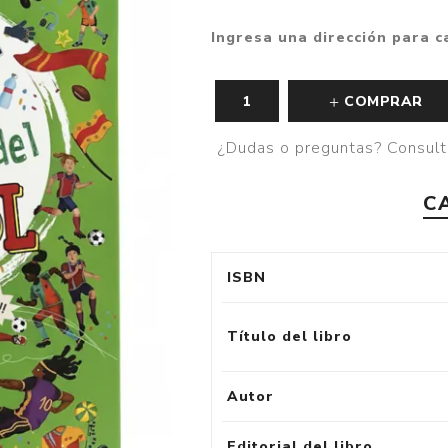
Fantasía
Ingresa una dirección para c
Fantasía oscura
Gore
COMPRAR
Ver todo
¿Dudas o preguntas? Consult
C
ISBN
Título del libro
Autor
Editorial del libro