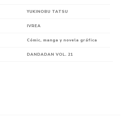
Crónica
YUKINOBU TATSU
Negocios
Ingenio
IVREA
Ensayo
Cómic, manga y novela gráfica
Ver todo
DANDADAN VOL. 21