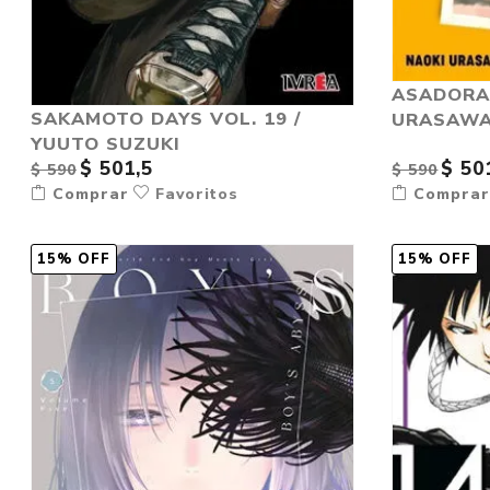
ASADORA!
SAKAMOTO DAYS VOL. 19 /
URASAW
YUUTO SUZUKI
$ 501,5
$ 50
$ 590
$ 590
Comprar
Favoritos
Compra
15% OFF
15% OFF