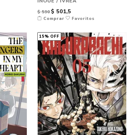
INOUE / IVREA
$ 501,5
$ 590
Comprar
Favoritos
15% OFF