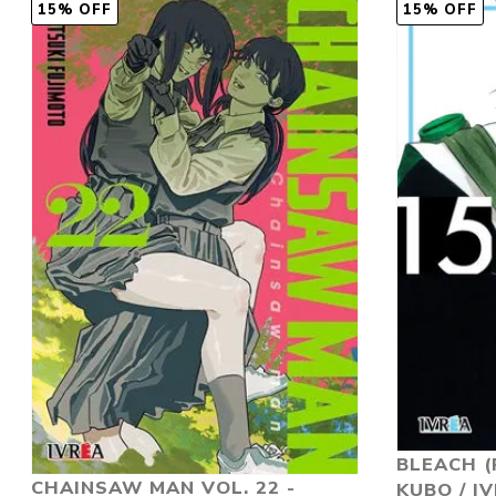
15% OFF
15% OFF
BLEACH (
CHAINSAW MAN VOL. 22 -
KUBO / I