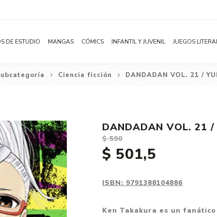
S DE ESTUDIO
MANGAS
CÓMICS
INFANTIL Y JUVENIL
JUEGOS LITERA
ubcategoría
Ciencia ficción
DANDADAN VOL. 21 / YU
Novelas
Literatura Infantil
Acción
Shonen
Literatura Juvenil
Aventura
Shojo
Bélico
DANDADAN VOL. 21 /
Seinen
Ciencia ficción
$ 590
Josei
Comedia
$ 501,5
Yaoi / BL
Distopía
Yuri / GL
Deportes
ISBN:
9791388104886
Manhwa
Drama
Ken Takakura es un fanático 
Subcategoría
Ecchi