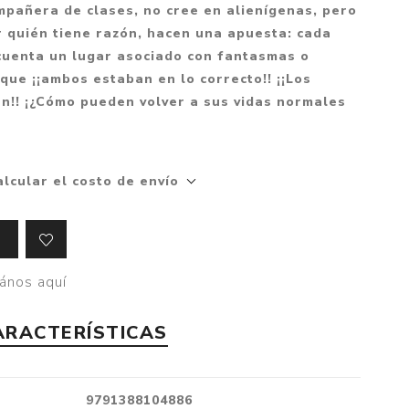
Mitología
mpañera de clases, no cree en alienígenas, pero
PUZZLES
Guías visuales
r quién tiene razón, hacen una apuesta: cada
Cuerpo, mente y salud
JUEGOS LITERARIOS
Histórica
 cuenta un lugar asociado con fantasmas o
Pedagogía
que ¡¡ambos estaban en lo correcto!! ¡¡Los
CALENDARIOS
LGBT+
Ciencias humanas y
en!! ¡¿Cómo pueden volver a sus vidas normales
JUEGO DE CARTAS
+18
sociales
PACK Y BOXSET
THRILLER
Política y economía
OFERTA PENGUIN
Drama
Libros para padres
alcular el costo de envío
CAJA MUSICAL
Festividades
Ciencia y divulgación
OFERTA ESPECIAL
Actualidad
PIKA
Artes
ános aquí
CHAU PANTALLAS
Deportes
ARACTERÍSTICAS
LITERATURA UNIVERSAL
Terapias y Meditación
Tecnología e Internet
Merchandising
9791388104886