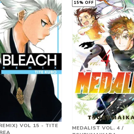
15% OFF
REMIX) VOL 15 - TITE
MEDALIST VOL. 4 /
VREA