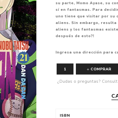
su parte, Momo Ayase, su co
Fantasía
sí en fantasmas. Para decidi
Fantasía oscura
uno tiene que visitar por su
aliens. Sin embargo, resulta 
Gore
aliens y los fantasmas exist
Ver todo
después de esto?!
Ingresa una dirección para c
COMPRAR
¿Dudas o preguntas? Consult
C
ISBN