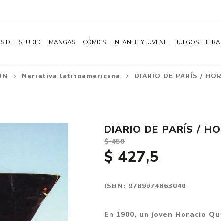
S DE ESTUDIO
MANGAS
CÓMICS
INFANTIL Y JUVENIL
JUEGOS LITERA
ÓN
Narrativa latinoamericana
DIARIO DE PARÍS / H
Novelas
Literatura Infantil
Acción
Shonen
Literatura Juvenil
Aventura
Shojo
Bélico
DIARIO DE PARÍS / H
Seinen
Ciencia ficción
$ 450
Josei
Comedia
$ 427,5
Yaoi / BL
Distopía
Yuri / GL
Deportes
ISBN:
9789974863040
Manhwa
Drama
En 1900, un joven Horacio Qu
Subcategoría
Ecchi