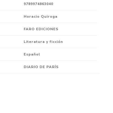
9789974863040
Crónica
Negocios
Horacio Quiroga
Ingenio
FARO EDICIONES
Ensayo
Ver todo
Literatura y ficción
Español
DIARIO DE PARÍS