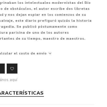
Mitología
egrinaban los intelectuales modernistas del Río
PUZZLES
Guías visuales
eno de obstáculos, el autor escribe dos libretas
Cuerpo, mente y salud
JUEGOS LITERARIOS
Histórica
ad y nos dejan espiar en los comienzos de su
Pedagogía
salvaje, este diario prefiguró quizás la historia
CALENDARIOS
LGBT+
Ciencias humanas y
tragedia. Se publicó póstumamente como
JUEGO DE CARTAS
+18
sociales
tura parisina de uno de los autores
PACK Y BOXSET
THRILLER
Política y economía
tantes de su tiempo, maestro de maestros.
OFERTA PENGUIN
Drama
Libros para padres
alcular el costo de envío
CAJA MUSICAL
Festividades
Ciencia y divulgación
OFERTA ESPECIAL
Actualidad
PIKA
Artes
CHAU PANTALLAS
Deportes
ános aquí
LITERATURA UNIVERSAL
Terapias y Meditación
ARACTERÍSTICAS
Tecnología e Internet
Merchandising