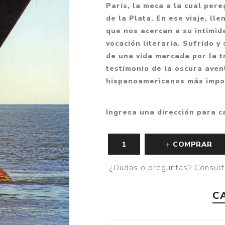
París, la meca a la cual per
Fantasía
de la Plata. En ese viaje, ll
Fantasía oscura
que nos acercan a su intimid
vocación literaria. Sufrido y 
Gore
de una vida marcada por la 
Ver todo
testimonio de la oscura aven
hispanoamericanos más impor
Ingresa una dirección para c
COMPRAR
¿Dudas o preguntas? Consult
C