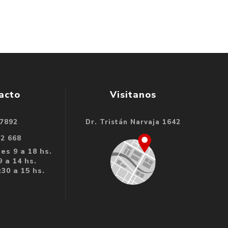
acto
Visitanos
 7892
Dr. Tristán Narvaja 1642
32 668
es 9 a 18 hs.
 a 14 hs.
30 a 15 hs.