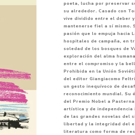
poeta, lucha por preservar 
Fantasía
su alrededor. Casado con T
Fantasía oscura
vive dividido entre el deber 
mantenerse fiel a sí mismo. 
Gore
pasión que lo empuja hacia L
Ver todo
hospitales de campaña, en tr
soledad de los bosques de Va
exploración del alma humana:
entre el compromiso y la bel
Prohibida en la Unión Soviéti
del editor Giangiacomo Feltri
un gesto inequívoco de desaf
reconocimiento mundial. Su é
del Premio Nobel a Pasternak
artística y de independencia 
de las grandes novelas del si
libertad y la integridad del 
literatura como forma de res