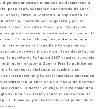
Mitología
su dignidad mientras el mundo se desmorona a
PUZZLES
Guías visuales
onia, pero profundamente enamorado de Lara,
Cuerpo, mente y salud
JUEGOS LITERARIOS
Histórica
y el deseo, entre la lealtad y la aspiración de
Pedagogía
Su historia, marcada por la guerra y por la
CALENDARIOS
LGBT+
Ciencias humanas y
ara, transcurre entre Moscú y el frente, en
JUEGO DE CARTAS
+18
sociales
enes que atraviesan la vasta estepa rusa, en la
PACK Y BOXSET
THRILLER
Política y economía
rikino. El doctor Zhivago es, ante todo, una
 un viaje entre la tragedia y la esperanza,
OFERTA PENGUIN
Drama
Libros para padres
leza que sobrevive incluso en plena devastación.
CAJA MUSICAL
Festividades
Ciencia y divulgación
ca, la novela vio la luz en 1957 gracias al coraje
OFERTA ESPECIAL
nelli, quien en plena Guerra Fría la publicó en
Actualidad
ío a la censura, abriendo el camino a su
PIKA
Artes
xito internacional y la casi inmediata concesión
CHAU PANTALLAS
Deportes
 convirtieron la obra en un símbolo de libertad
intelectual. El doctor Zhivago se alza como una
LITERATURA UNIVERSAL
Terapias y Meditación
glo xx: una meditación sobre la conciencia, la
Tecnología e Internet
espíritu humano, y un testimonio del poder de la
Merchandising
istencia.