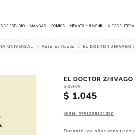
S DE ESTUDIO
MANGAS
CÓMICS
INFANTIL Y JUVENIL
JUEGOS LITERA
RA UNIVERSAL
Autores Rusos
EL DOCTOR ZHIVAGO 
Novelas
Literatura Infantil
Acción
Shonen
Literatura Juvenil
Aventura
Shojo
Bélico
EL DOCTOR ZHIVAGO 
Seinen
Ciencia ficción
$ 1.100
Josei
Comedia
$ 1.045
Yaoi / BL
Distopía
Yuri / GL
Deportes
ISBN:
9791388111020
Manhwa
Drama
Durante los años convulsos d
Subcategoría
Ecchi