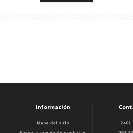
Información
Cont
Mapa del sitio
2401
se
Envíos y cambio de productos
092 4