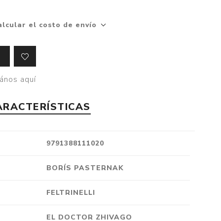
Crónica
alcular el costo de envío
Negocios
Ingenio
Ensayo
Ver todo
ános aquí
ARACTERÍSTICAS
9791388111020
BORÍS PASTERNAK
FELTRINELLI
EL DOCTOR ZHIVAGO