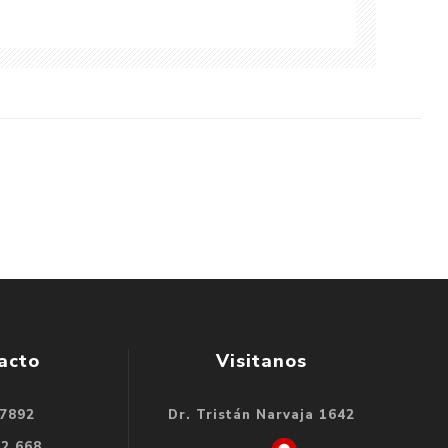
acto
Visitanos
 7892
Dr. Tristán Narvaja 1642
32 668