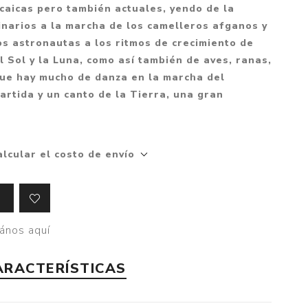
caicas pero también actuales, yendo de la
Crónica
inarios a la marcha de los camelleros afganos y
Negocios
los astronautas a los ritmos de crecimiento de
Ingenio
el Sol y la Luna, como así también de aves, ranas,
que hay mucho de danza en la marcha del
Ensayo
rtida y un canto de la Tierra, una gran
Ver todo
alcular el costo de envío
ános aquí
ARACTERÍSTICAS