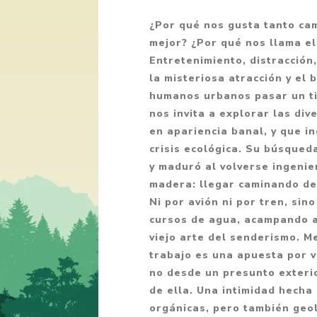
Fantasía
¿Por qué nos gusta tanto cam
Fantasía oscura
mejor? ¿Por qué nos llama e
Entretenimiento, distracción
Gore
la misteriosa atracción y el 
Ver todo
humanos urbanos pasar un ti
nos invita a explorar las div
en apariencia banal, y que i
crisis ecológica. Su búsqued
y maduró al volverse ingenier
madera: llegar caminando de
Ni por avión ni por tren, sin
cursos de agua, acampando al
viejo arte del senderismo. M
trabajo es una apuesta por v
no desde un presunto exterio
de ella. Una intimidad hecha
orgánicas, pero también geol