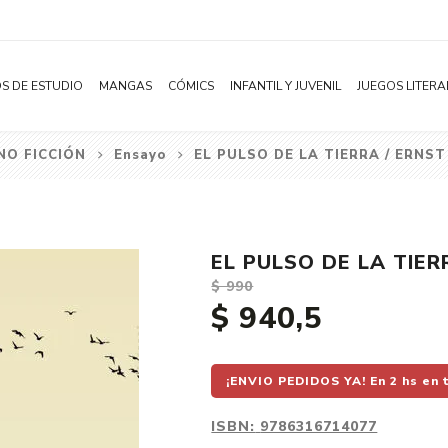
S DE ESTUDIO
MANGAS
CÓMICS
INFANTIL Y JUVENIL
JUEGOS LITERA
NO FICCIÓN
Ensayo
EL PULSO DE LA TIERRA / ERNS
Novelas
Literatura Infantil
Acción
Shonen
Literatura Juvenil
Aventura
Shojo
Bélico
EL PULSO DE LA TIER
Seinen
Ciencia ficción
$ 990
Josei
Comedia
$ 940,5
Yaoi / BL
Distopía
Yuri / GL
Deportes
¡ENVIO PEDIDOS YA! En 2 hs en 
Manhwa
Drama
ISBN:
9786316714077
Subcategoría
Ecchi