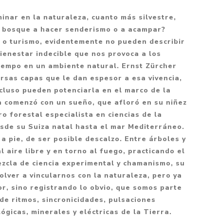
Mitología
PUZZLES
Guías visuales
inar en la naturaleza, cuanto más silvestre,
Cuerpo, mente y salud
JUEGOS LITERARIOS
Histórica
l bosque a hacer senderismo o a acampar?
Pedagogía
, o turismo, evidentemente no pueden describir
CALENDARIOS
LGBT+
Ciencias humanas y
bienestar indecible que nos provoca a los
JUEGO DE CARTAS
+18
sociales
empo en un ambiente natural. Ernst Zürcher
PACK Y BOXSET
THRILLER
ersas capas que le dan espesor a esa vivencia,
Política y economía
ncluso pueden potenciarla en el marco de la
OFERTA PENGUIN
Drama
Libros para padres
a comenzó con un sueño, que afloró en su niñez
CAJA MUSICAL
Festividades
Ciencia y divulgación
o forestal especialista en ciencias de la
sde su Suiza natal hasta el mar Mediterráneo.
OFERTA ESPECIAL
Actualidad
o a pie, de ser posible descalzo. Entre árboles y
PIKA
Artes
 aire libre y en torno al fuego, practicando el
CHAU PANTALLAS
Deportes
ezcla de ciencia experimental y chamanismo, su
olver a vincularnos con la naturaleza, pero ya
LITERATURA UNIVERSAL
Terapias y Meditación
r, sino registrando lo obvio, que somos parte
Tecnología e Internet
 de ritmos, sincronicidades, pulsaciones
Merchandising
ógicas, minerales y eléctricas de la Tierra.