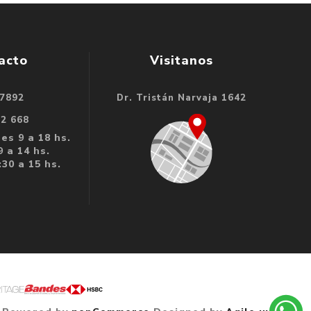
acto
Visitanos
 7892
Dr. Tristán Narvaja 1642
32 668
es 9 a 18 hs.
 a 14 hs.
30 a 15 hs.