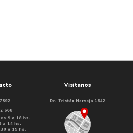
acto
Visitanos
 7892
Dr. Tristán Narvaja 1642
32 668
es 9 a 18 hs.
 a 14 hs.
30 a 15 hs.