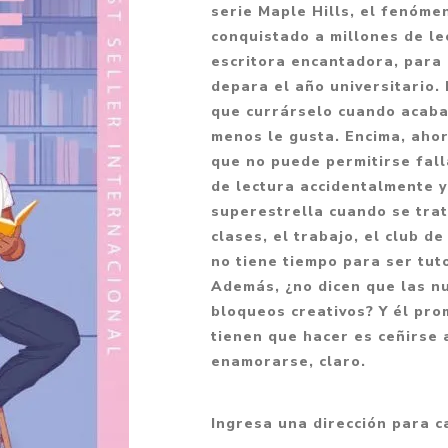
serie Maple Hills, el fenóme
Fantasía
conquistado a millones de le
Fantasía oscura
escritora encantadora, para
depara el año universitario.
Gore
que currárselo cuando acaba
Ver todo
menos le gusta. Encima, ahor
que no puede permitirse fall
de lectura accidentalmente y
superestrella cuando se trat
clases, el trabajo, el club d
no tiene tiempo para ser tut
Además, ¿no dicen que las nu
bloqueos creativos? Y él pro
tienen que hacer es ceñirse 
enamorarse, claro.
Ingresa una dirección para c