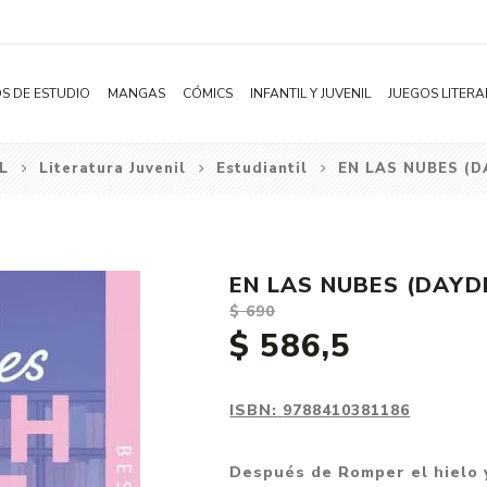
S DE ESTUDIO
MANGAS
CÓMICS
INFANTIL Y JUVENIL
JUEGOS LITERA
L
Literatura Juvenil
Estudiantil
EN LAS NUBES (
Novelas
Literatura Infantil
Acción
Shonen
Literatura Juvenil
Aventura
Shojo
Bélico
EN LAS NUBES (DAYD
Seinen
Ciencia ficción
$ 690
Josei
Comedia
$ 586,5
Yaoi / BL
Distopía
Yuri / GL
Deportes
ISBN:
9788410381186
Manhwa
Drama
Después de Romper el hielo y
Subcategoría
Ecchi