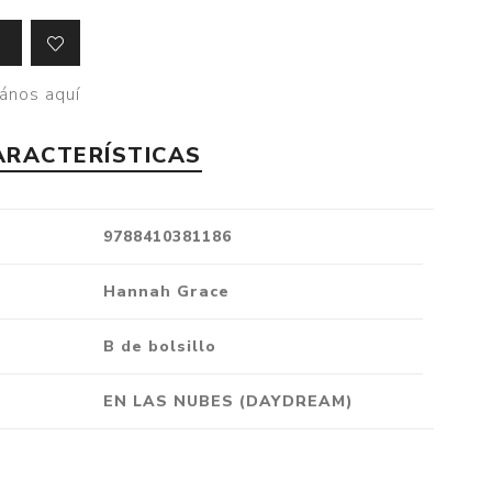
Crónica
Negocios
ános aquí
Ingenio
Ensayo
ARACTERÍSTICAS
Ver todo
9788410381186
Hannah Grace
B de bolsillo
EN LAS NUBES (DAYDREAM)