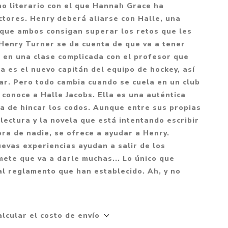
Mitología
no literario con el que Hannah Grace ha
PUZZLES
Guías visuales
ctores. Henry deberá aliarse con Halle, una
Cuerpo, mente y salud
JUEGOS LITERARIOS
Histórica
 que ambos consigan superar los retos que les
Pedagogía
 Henry Turner se da cuenta de que va a tener
CALENDARIOS
LGBT+
Ciencias humanas y
 en una clase complicada con el profesor que
JUEGO DE CARTAS
+18
sociales
a es el nuevo capitán del equipo de hockey, así
PACK Y BOXSET
THRILLER
Política y economía
ar. Pero todo cambia cuando se cuela en un club
 conoce a Halle Jacobs. Ella es una auténtica
OFERTA PENGUIN
Drama
Libros para padres
a de hincar los codos. Aunque entre sus propias
CAJA MUSICAL
Festividades
Ciencia y divulgación
e lectura y la novela que está intentando escribir
OFERTA ESPECIAL
ora de nadie, se ofrece a ayudar a Henry.
Actualidad
evas experiencias ayudan a salir de los
PIKA
Artes
mete que va a darle muchas... Lo único que
CHAU PANTALLAS
Deportes
al reglamento que han establecido. Ah, y no
LITERATURA UNIVERSAL
Terapias y Meditación
Tecnología e Internet
alcular el costo de envío
Merchandising